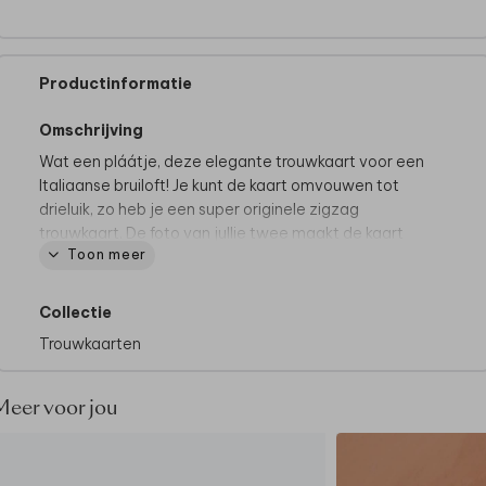
Productinformatie
Omschrijving
Wat een pláátje, deze elegante trouwkaart voor een
Italiaanse bruiloft! Je kunt de kaart omvouwen tot
drieluik, zo heb je een super originele zigzag
trouwkaart. De foto van jullie twee maakt de kaart
Toon meer
extra persoonlijk.
Deze kaart maakt deel uit van
een complete set in
Collectie
deze stijl.
Trouwkaarten
Meer voor jou