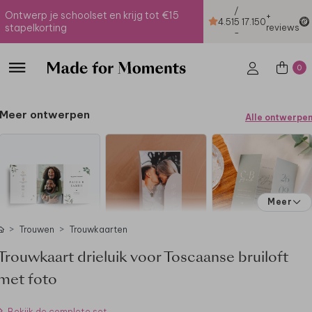
/
Ontwerp je schoolset en krijg tot €15
+
4.51
5
17.150
stapelkorting
reviews
-
0
Meer ontwerpen
Alle ontwerpe
Meer
Trouwen
Trouwkaarten
Trouwkaart drieluik voor Toscaanse bruiloft
met foto
Bekijk de complete set