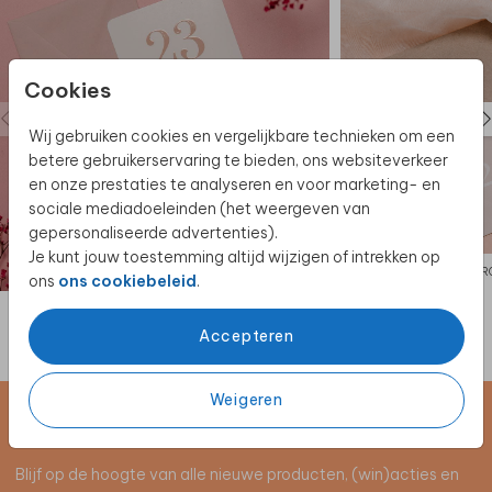
Cookies
Wij gebruiken cookies en vergelijkbare technieken om een
betere gebruikerservaring te bieden, ons websiteverkeer
en onze prestaties te analyseren en voor marketing- en
sociale mediadoeleinden (het weergeven van
gepersonaliseerde advertenties).
Je kunt jouw toestemming altijd wijzigen of intrekken op
TROUWKAART
TR
ons
ons cookiebeleid
.
Accepteren
Weigeren
Schrijf je in voor de nieuwsbrief
Blijf op de hoogte van alle nieuwe producten, (win)acties en