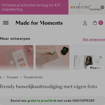
/
Ontwerp je schoolset en krijg tot €15
+
4.51
5
17.150
stapelkorting
reviews
-
0
Meer ontwerpen
Alle ontwerpe
Meer
Trouwen
Trouwkaarten
Trendy huwelijksuitnodiging met eigen foto
Bestel een
gratis 1e proefdruk
met code
GRATISPROEF