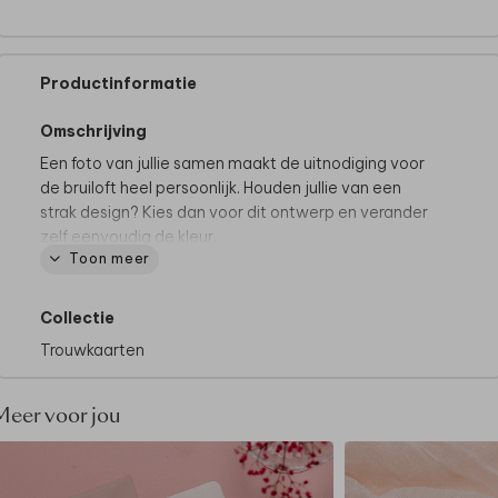
Productinformatie
Omschrijving
Een foto van jullie samen maakt de uitnodiging voor
de bruiloft heel persoonlijk. Houden jullie van een
strak design? Kies dan voor dit ontwerp en verander
zelf eenvoudig de kleur.
Toon meer
Goed om te weten:
dit design bevat een kader.
Omdat de kaarten na het drukken op een groot vel
pas worden uitgesneden op het juiste formaat, kan
Collectie
het zijn dat het kader íetsje smaller of breder uitvalt.
Trouwkaarten
Dit gaat slechts om een paar millimeter, maar we
willen het wel graag vermelden.
Meer voor jou