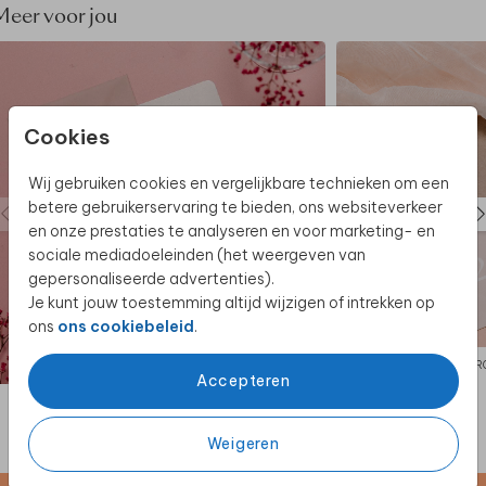
het echt te ervaren.
Meer voor jou
• De scheurliniaal bestel je los bij de kaart en vind je
in het bestelproces of
hier
.
• De stippellijnen worden afgedrukt op de kaart,
deze dienen als hulplijnen bij het scheuren. Zorg er
dus voor dat je ontwerp binnen deze lijnen blijft.
Cookies
• Tip: gebruik geen donkere achtergrondkleur i.v.m.
witte scheurrandjes.
Wij gebruiken cookies en vergelijkbare technieken om een
• Gebruik de kleinste ribbelrand van de liniaal bij het
betere gebruikerservaring te bieden, ons websiteverkeer
scheuren voor het mooiste effect.
en onze prestaties te analyseren en voor marketing- en
sociale mediadoeleinden (het weergeven van
gepersonaliseerde advertenties).
Je kunt jouw toestemming altijd wijzigen of intrekken op
ons
ons cookiebeleid
.
TROUWKAART
TR
Accepteren
Weigeren