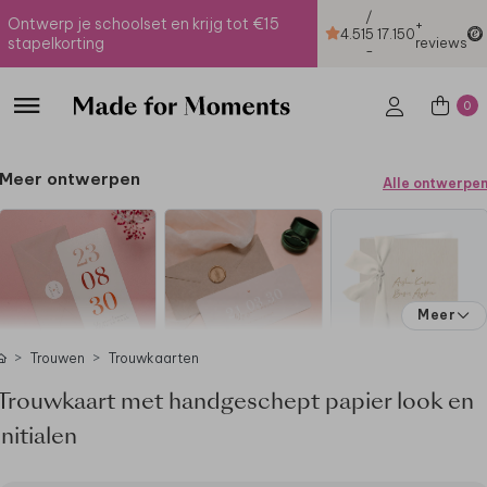
/
Ontwerp je schoolset en krijg tot €15
+
4.51
5
17.150
stapelkorting
reviews
-
0
Meer ontwerpen
Alle ontwerpe
Meer
Trouwen
Trouwkaarten
Trouwkaart met handgeschept papier look en
initialen