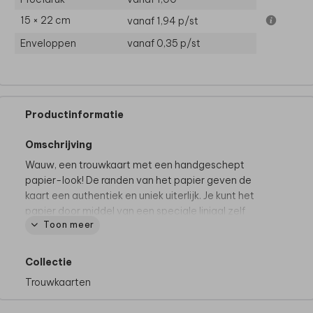
15 × 22 cm
vanaf 1,94
p/st
Enveloppen
vanaf 0,35
p/st
Productinformatie
Omschrijving
Wauw, een trouwkaart met een handgeschept
papier-look! De randen van het papier geven de
kaart een authentiek en uniek uiterlijk. Je kunt het
papier door middel van een speciale liniaal zelf
Toon meer
scheuren om de handgeschepte look te bereiken.
We raden je aan om onderstaande tips goed door te
lezen voor het beste resultaat.
Collectie
Trouwkaarten
Dit is een DIY-product. Goed om te weten:
•
Bestel altijd eerst een proefdruk om het kaartje in