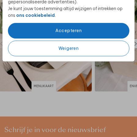
gepersonaliseerde advertenties).
Je kunt jouw toestemming altijd wijzigen of intrekken op
ons
ons cookiebeleid
.
Accepteren
Weigeren
MENUKAART
ENV
Schrijf je in voor de nieuwsbrief