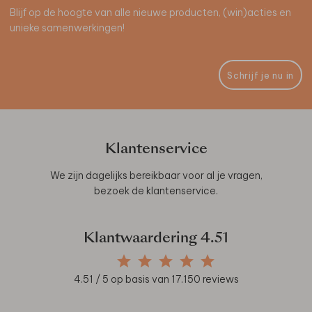
Blijf op de hoogte van alle nieuwe producten, (win)acties en
unieke samenwerkingen!
Schrijf je nu in
Klantenservice
We zijn dagelijks bereikbaar voor al je vragen,
bezoek de
klantenservice
.
Klantwaardering
4.51
4.51
/ 5 op basis van
17.150
reviews