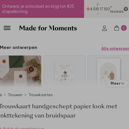
/
Ontwerp je schoolset en krijg tot €15
+
4.51
5
17.150
stapelkorting
reviews
-
0
Meer ontwerpen
Alle ontwerpe
Meer
Trouwen
Trouwkaarten
Trouwkaart handgeschept papier look met
inkttekening van bruidspaar
Bekijk de complete set