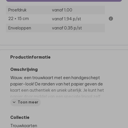
Proefdruk
vanaf 1,00
22 × 15 cm
vanaf 1,94
p/st
Enveloppen
vanaf 0,35
p/st
Productinformatie
Omschrijving
Wauw, een trouwkaart met een handgeschept
papier-look! De randen van het papier geven de
kaart een authentiek en uniek uiterlijk. Je kunt het
papier door middel van een speciale liniaal zelf
Toon meer
scheuren om de handgeschepte look te bereiken.
We raden je aan om onderstaande tips goed door te
lezen voor het beste resultaat.
Collectie
Trouwkaarten