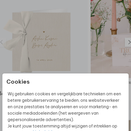
Deze trouwkaart maakt deel uit van
een complete
set in deze stijl.
Cookies
TROUWKAART
TR
Wij gebruiken cookies en vergelijkbare technieken om een
Bekijk de complete set
betere gebruikerservaring te bieden, ons websiteverkeer
en onze prestaties te analyseren en voor marketing- en
sociale mediadoeleinden (het weergeven van
gepersonaliseerde advertenties).
Je kunt jouw toestemming altijd wijzigen of intrekken op