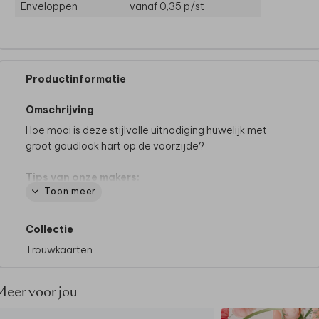
Enveloppen
vanaf 0,35
p/st
Productinformatie
Omschrijving
Hoe mooi is deze stijlvolle uitnodiging huwelijk met
groot goudlook hart op de voorzijde?
Tips van onze makers:
Toon meer
• Maak altijd een proefdruk.
• Kies bij papiersoort voor oud-hollands, dat geeft
de kaart een luxe uitstraling.
Collectie
• Sluit de envelop met een
bijpassende sluitzegel.
Trouwkaarten
Wil je dit design in een ander formaat of enkel
bestellen?
Meer voor jou
Neem dan
contact
met ons op voor de
mogelijkheden.