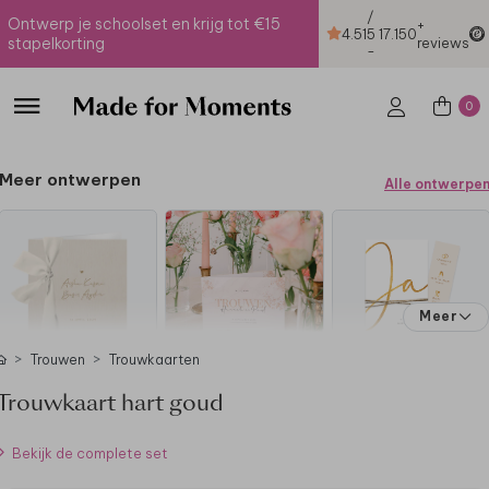
/
Ontwerp je schoolset en krijg tot €15
+
4.51
5
17.150
stapelkorting
reviews
-
0
Meer ontwerpen
Alle ontwerpe
Meer
Trouwen
Trouwkaarten
Trouwkaart hart goud
Bekijk de complete set