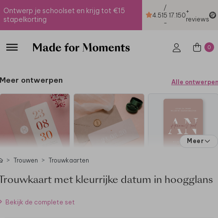
/
Ontwerp je schoolset en krijg tot €15
+
4.51
5
17.150
stapelkorting
reviews
-
0
Meer ontwerpen
Alle ontwerpe
Meer
Trouwen
Trouwkaarten
Trouwkaart met kleurrijke datum in hoogglans
Bekijk de complete set