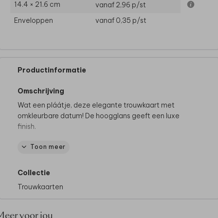
14.4 × 21.6 cm
vanaf 2,96
p/st
Enveloppen
vanaf 0,35
p/st
Productinformatie
Omschrijving
Wat een pláátje, deze elegante trouwkaart met
omkleurbare datum! De hoogglans geeft een luxe
finish.
Toon meer
Dit product maakt deel uit van
een complete set in
deze stijl.
Collectie
Trouwkaarten
Meer voor jou