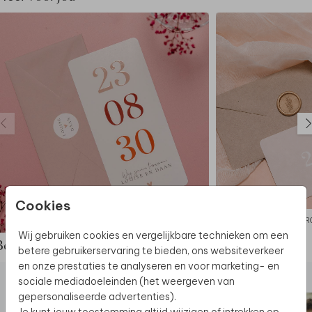
Cookies
TROUWKAART
TR
Wij gebruiken cookies en vergelijkbare technieken om een
Bekijk de complete set
betere gebruikerservaring te bieden, ons websiteverkeer
en onze prestaties te analyseren en voor marketing- en
sociale mediadoeleinden (het weergeven van
gepersonaliseerde advertenties).
Je kunt jouw toestemming altijd wijzigen of intrekken op