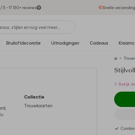
1
/ 5 -
17.150
+ reviews
Snelle verzendin
Bruiloftdecoratie
Uitnodigingen
Cadeaus
Kraamc
Trouw
Stijlvo
Bekijk d
Collectie
Trouwkaarten
erd,
le
Combine
l.