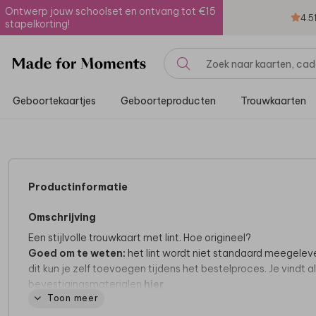
Ontwerp jouw schoolset en ontvang tot €15
4.5
stapelkorting!
Geboortekaartjes
Geboorteproducten
Trouwkaarten
Productinformatie
Omschrijving
Een stijlvolle trouwkaart met lint. Hoe origineel?
Goed om te weten:
het lint wordt niet standaard meegelev
dit kun je zelf toevoegen tijdens het bestelproces. Je vindt al
bevestigingsmaterialen
hier
.
Toon meer
Dit product maakt deel uit van
een complete set in deze stij