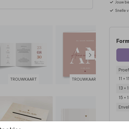
Jouw be
Snelle 
Form
Proef
11 × 
TROUWKAART
TROUWKAART
13 × 
15 × 
Enve