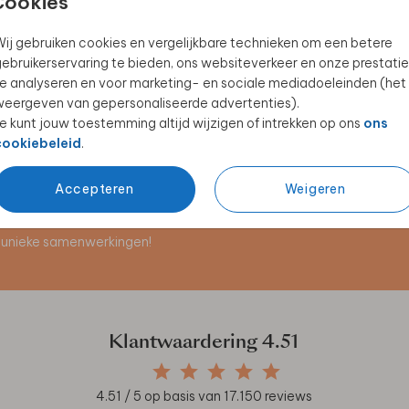
Cookies
ij gebruiken cookies en vergelijkbare technieken om een betere
ebruikerservaring te bieden, ons websiteverkeer en onze prestatie
ENVELOPPENKIST
GASTENBOEK
e analyseren en voor marketing- en sociale mediadoeleinden (het
eergeven van gepersonaliseerde advertenties).
e kunt jouw toestemming altijd wijzigen of intrekken op ons
ons
cookiebeleid
.
Accepteren
Weigeren
en unieke samenwerkingen!
Klantwaardering
4.51
4.51
/ 5 op basis van
17.150
reviews