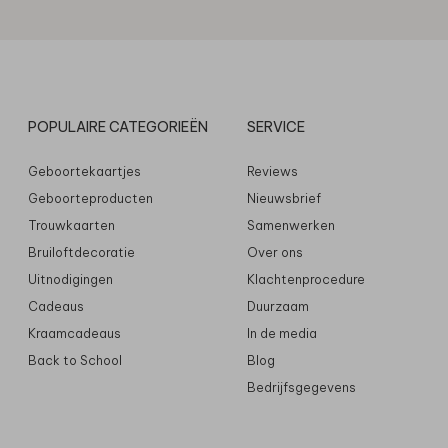
POPULAIRE CATEGORIEËN
SERVICE
Geboortekaartjes
Reviews
Geboorteproducten
Nieuwsbrief
Trouwkaarten
Samenwerken
Bruiloftdecoratie
Over ons
Uitnodigingen
Klachtenprocedure
Cadeaus
Duurzaam
Kraamcadeaus
In de media
Back to School
Blog
Bedrijfsgegevens