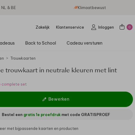
g NL & BE
Klimaatbewust
Zakelijk
Klantenservice
Inloggen
0
adeaus
Back to School
Cadeau versturen
en
Trouwkaarten
lle trouwkaart in neutrale kleuren met lint
e complete set
Bewerken
Bestel een
gratis 1e proefdruk
met code
GRATISPROEF
er met bijpassende kaarten en producten