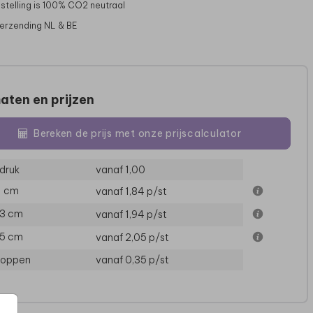
stelling is 100% CO2 neutraal
verzending NL & BE
aten en prijzen
Bereken de prijs met onze prijscalculator
druk
vanaf 1,00
11 cm
vanaf 1,84
p/st
TROUWKAART
TROUWKAART
13 cm
vanaf 1,94
p/st
15 cm
vanaf 2,05
p/st
loppen
vanaf 0,35
p/st