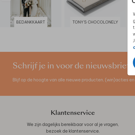
W
g
BEDANKKAART
TONY'S CHOCOLONELY
t
w
J
Schrijf je in voor de nieuwsbrief
Blijf op de hoogte van alle nieuwe producten, (win)acties 
Klantenservice
We zijn dagelijks bereikbaar voor al je vragen,
bezoek de
klantenservice
.