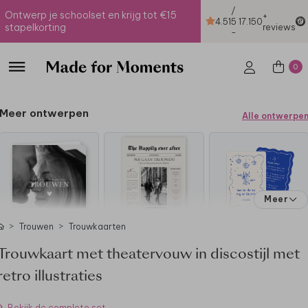
/
Ontwerp je schoolset en krijg tot €15
+
4.51
5
17.150
stapelkorting
reviews
-
0
Meer ontwerpen
Alle ontwerpe
Meer
Trouwen
Trouwkaarten
Trouwkaart met theatervouw in discostijl met
retro illustraties
Bekijk de complete set