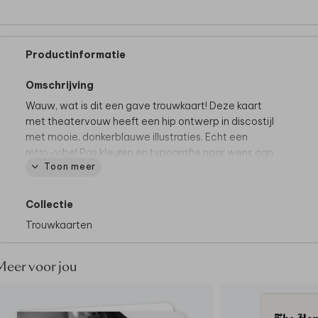
Productinformatie
Omschrijving
Wauw, wat is dit een gave trouwkaart! Deze kaart
met theatervouw heeft een hip ontwerp in discostijl
met mooie, donkerblauwe illustraties. Echt een
retro-vibe! Pas kleuren en typografie naar wens aan
Toon meer
in de editor en bestel een proefdruk!
Dit product maakt deel uit van
een complete set in
Collectie
deze stijl.
Trouwkaarten
Het is niet mogelijk om tekst of illustraties over beide
deurtjes te laten doorlopen. De deurtjes kunnen
Meer voor jou
namelijk 1–3 mm van elkaar verschuiven, waardoor
ze niet exact op gelijke hoogte worden gedrukt.