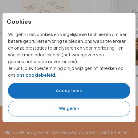
Cookies
Wij gebruiken cookies en vergelijkbare technieken om een
betere gebruikerservaring te bieden, ons websiteverkeer
en onze prestaties te analyseren en voor marketing- en
sociale mediadoeleinden (het weergeven van
gepersonaliseerde advertenties).
Je kunt jouw toestemming altijd wijzigen of intrekken op
ons
ons cookiebeleid
.
GASTENBOEK BORD
GA
Accepteren
Weigeren
Schrijf je in voor de nieuwsbrief
Blijf op de hoogte van alle nieuwe producten, (win)acties en