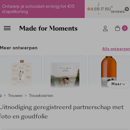
/
Ontwerp je schoolset en krijg tot €15
+
4.51
5
17.150
stapelkorting
reviews
-
0
Meer ontwerpen
Alle ontwerpe
Meer
Trouwen
Trouwkaarten
Uitnodiging geregistreerd partnerschap met
foto en goudfolie