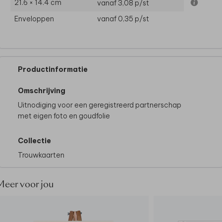
21.6 × 14.4 cm
vanaf 3,08
p/st
Enveloppen
vanaf 0,35
p/st
Productinformatie
Omschrijving
Uitnodiging voor een geregistreerd partnerschap
met eigen foto en goudfolie
Collectie
Trouwkaarten
Meer voor jou