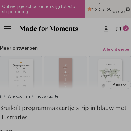
/
Ontwerp je schoolset en krijg tot €15
+
4.51
5
17.150
stapelkorting
reviews
-
0
Meer ontwerpen
Alle ontwerpe
Meer
Alle kaarten
Trouwkaarten
Bruiloft programmakaartje strip in blauw met
illustraties