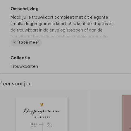
Omschrijving
Maak jullie trouwkaart compleet met dit elegante
smalle dagprogramma kaartje! Je kunt de strip los bij
de trouwkaart in de envelop stoppen of aan de
trouwkaart bevestigen met een mooie
paperclip.
Toon meer
Specificaties
• Formaat: 15cm x 4cm
• 4 stuks
Collectie
• Gedrukt op coated karton of linnen.
Trouwkaarten
Meer voor jou