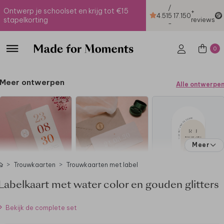
/
Ontwerp je schoolset en krijg tot €15
+
4.51
5
17.150
stapelkorting
reviews
-
0
Meer ontwerpen
Alle ontwerpe
Meer
Trouwkaarten
Trouwkaarten met label
Labelkaart met water color en gouden glitters
Bekijk de complete set