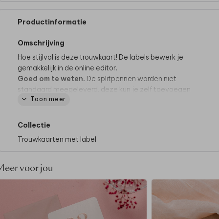
Productinformatie
Omschrijving
Hoe stijlvol is deze trouwkaart! De labels bewerk je
gemakkelijk in de online editor.
Goed om te weten.
De splitpennen worden niet
standaard meegeleverd, deze kun je zelf toevoegen
Toon meer
tijdens het bestelproces. Je vindt alle
bevestigingsmaterialen
hier
.
Collectie
Trouwkaarten met label
Dit product maakt deel uit van
een complete set in
deze stijl.
Meer voor jou