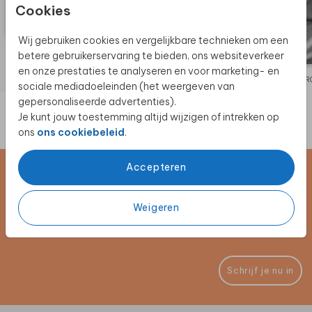
Cookies
Wij gebruiken cookies en vergelijkbare technieken om een
betere gebruikerservaring te bieden, ons websiteverkeer
en onze prestaties te analyseren en voor marketing- en
TROUWKAART
TR
sociale mediadoeleinden (het weergeven van
gepersonaliseerde advertenties).
Je kunt jouw toestemming altijd wijzigen of intrekken op
ons
ons cookiebeleid
.
Accepteren
Schrijf je in voor de nieuwsbrief
Weigeren
Blijf op de hoogte van alle nieuwe producten, (win)acties en
unieke samenwerkingen!
Schrijf je nu in