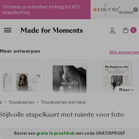
/
Ontwerp je schoolset en krijg tot €15
+
4.51
5
17.150
stapelkorting
reviews
-
0
Meer ontwerpen
Alle ontwerpe
Meer
Trouwkaarten
Trouwkaarten met label
Stijlvolle stapelkaart met ruimte voor foto
Bestel een
gratis 1e proefdruk
met code
GRATISPROEF