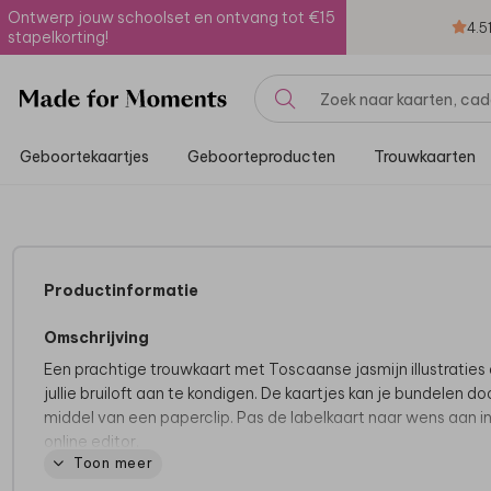
Ontwerp jouw schoolset en ontvang tot €15
4.5
stapelkorting!
Geboortekaartjes
Geboorteproducten
Trouwkaarten
Productinformatie
Omschrijving
Een prachtige trouwkaart met Toscaanse jasmijn illustraties
jullie bruiloft aan te kondigen. De kaartjes kan je bundelen do
middel van een paperclip. Pas de labelkaart naar wens aan i
online editor.
Toon meer
Goed om te weten:
het bevestigingsmateriaal worden niet
standaard meegeleverd, deze kun je zelf toevoegen tijdens 