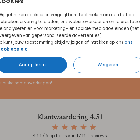
Cookies
ij gebruiken cookies en vergelijkbare technieken om een betere
ebruikerservaring te bieden, ons websiteverkeer en onze prestatie
e analyseren en voor marketing- en sociale mediadoeleinden (het
eergeven van gepersonaliseerde advertenties).
e kunt jouw toestemming altijd wijzigen of intrekken op ons
ons
cookiebeleid
.
Accepteren
Weigeren
en unieke samenwerkingen!
Klantwaardering
4.51
4.51
/ 5 op basis van
17.150
reviews