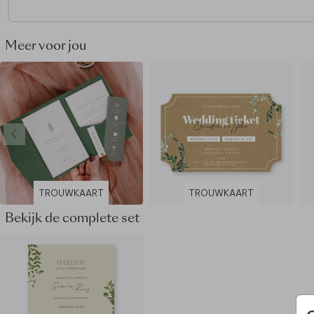
bestelproces. Je vindt alle bevestigingsmaterialen
hier
.
Dit product maakt deel uit van
een complete set in deze stij
Meer voor jou
TROUWKAART
TROUWKAART
Bekijk de complete set