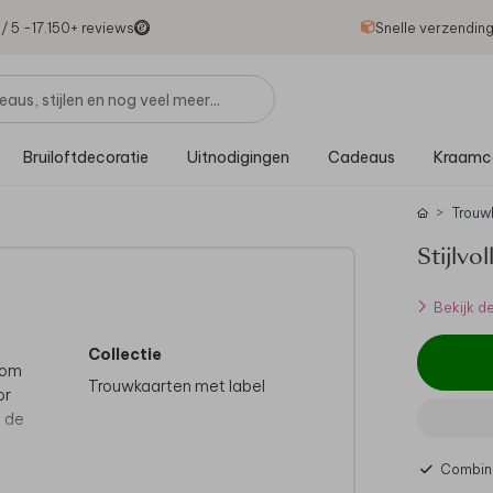
1
/ 5 -
17.150
+ reviews
Snelle verzendin
Bruiloftdecoratie
Uitnodigingen
Cadeaus
Kraamc
Trouw
Stijlvo
Bekijk d
Collectie
 om
Trouwkaarten met label
or
n de
Combine
het