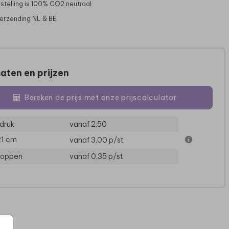
stelling is 100% CO2 neutraal
verzending NL & BE
aten en prijzen
Bereken de prijs met onze prijscalculator
druk
vanaf 2,50
21 cm
vanaf 3,00
p/st
TROUWKAART
TROUWKAART
loppen
vanaf 0,35
p/st