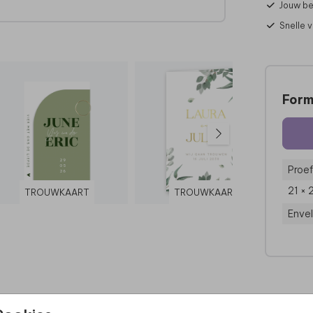
Jouw be
Snelle 
l.
Form
Proef
21 × 
TROUWKAART
TROUWKAART
Enve