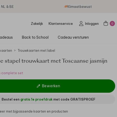
g NL & BE
Klimaatbewust
Zakelijk
Klantenservice
Inloggen
0
adeaus
Back to School
Cadeau versturen
kaarten
Trouwkaarten met label
lle stapel trouwkaart met Toscaanse jasmijn
e complete set
Bewerken
Bestel een
gratis 1e proefdruk
met code
GRATISPROEF
er met bijpassende kaarten en producten