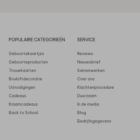
POPULAIRE CATEGORIEËN
SERVICE
Geboortekaartjes
Reviews
Geboorteproducten
Nieuwsbrief
Trouwkaarten
Samenwerken
Bruiloftdecoratie
Over ons
Uitnodigingen
Klachtenprocedure
Cadeaus
Duurzaam
Kraamcadeaus
In de media
Back to School
Blog
Bedrijfsgegevens