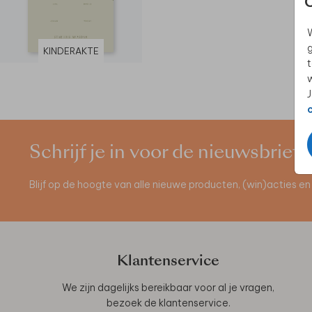
W
g
KINDERAKTE
t
w
J
Schrijf je in voor de nieuwsbrief
Blijf op de hoogte van alle nieuwe producten, (win)acties 
Klantenservice
We zijn dagelijks bereikbaar voor al je vragen,
bezoek de
klantenservice
.