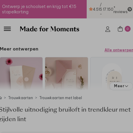
/
Ontwerp je schoolset en krijg tot €15
+
4.51
5
17.150
stapelkorting
reviews
-
0
Meer ontwerpen
Alle ontwerpe
Meer
Trouwkaarten
Trouwkaarten met label
Stijlvolle uitnodiging bruiloft in trendkleur met
zijden lint