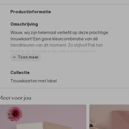
Productinformatie
Omschrijving
Wauw, wij zijn helemaal verliefd op deze prachtige
trouwkaart! Een gave kleurcombinatie van dé
trendkleuren van dit moment. Zo stijlvol! Pak het
kaartje op, bewerk in de editor en bestel een
Toon meer
proefdruk!
Goed om te weten:
het zijden lint wordt niet
standaard meegeleverd, dit kun je zelf toevoegen
Collectie
tijdens het bestelproces. Je vindt alle
Trouwkaarten met label
bevestigingsmaterialen
hier
.
Meer voor jou