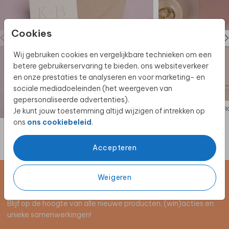
Cookies
Wij gebruiken cookies en vergelijkbare technieken om een
betere gebruikerservaring te bieden, ons websiteverkeer
en onze prestaties te analyseren en voor marketing- en
sociale mediadoeleinden (het weergeven van
gepersonaliseerde advertenties).
TR
Je kunt jouw toestemming altijd wijzigen of intrekken op
ons
ons cookiebeleid
.
Accepteren
Weigeren
Schrijf je in voor de nieuwsbrief
Blijf op de hoogte van alle nieuwe producten, (win)acties en
unieke samenwerkingen!