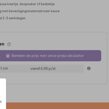
 jouw kaartje, doopsuiker of bedankje
g met bevestigingsmateriaal naar keuze
jd 2-3 werkdagen
zen
Bereken de prijs met onze prijscalculator
BELLYBAND CALCO
BRUILOFTSBORD
EN
21 cm
vanaf 6,95
p/st
s