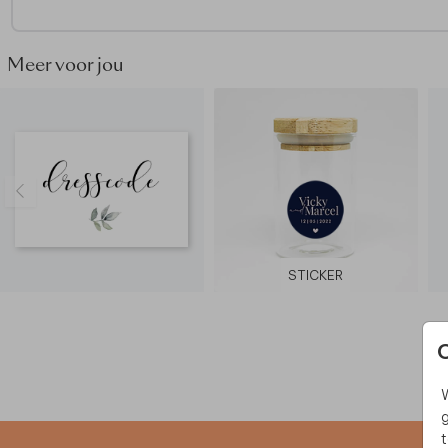
Specificaties:
• 16 labels per vel.
• Formaat: 4 x 4 cm.
Meer voor jou
• Papiersoort: coated karton.
Mocht je er niet uitkomen, neem dan gerust
contact
met on
Wij zijn er om je te helpen.
STICKER
W
g
t