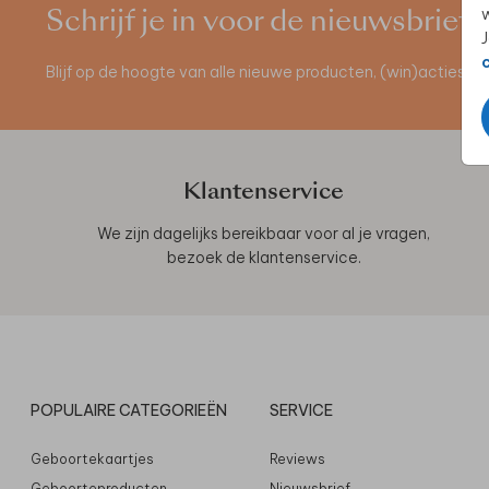
w
Schrijf je in voor de nieuwsbrief
J
Blijf op de hoogte van alle nieuwe producten, (win)acties 
Klantenservice
We zijn dagelijks bereikbaar voor al je vragen,
bezoek de
klantenservice
.
POPULAIRE CATEGORIEËN
SERVICE
Geboortekaartjes
Reviews
Geboorteproducten
Nieuwsbrief