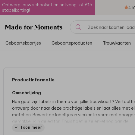
Ontwerp jouw schoolset en ontvang tot €15
4.5
stapelkorting!
Geboortekaartjes
Geboorteproducten
Trouwkaarten
Productinformatie
Omschrijving
Hoe gaaf zijn labels in thema van jullie trouwkaart? Vertaal h
ontwerp door naar deze prachtige labels en laat alles met e
matchen. Bewerk de labeltjes in vierkante vorm met boorga
gemakkelijk in de editor. Thuis hoef je ze enkel nog aan de
Toon meer
trouwkaart te bevestigen met passend
bevestigingsmateri