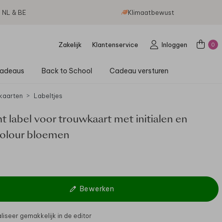
g NL & BE
Klimaatbewust
Zakelijk
Klantenservice
Inloggen
0
adeaus
Back to School
Cadeau versturen
kaarten
Labeltjes
t label voor trouwkaart met initialen en
olour bloemen
Bewerken
liseer gemakkelijk in de editor