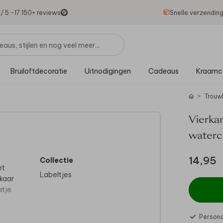
1
/ 5 -
17.150
+ reviews
Snelle verzendin
Bruiloftdecoratie
Uitnodigingen
Cadeaus
Kraamc
Trouw
Vierkan
waterc
14,95
Collectie
et
Labeltjes
lkaar
atje
aal.
Persona