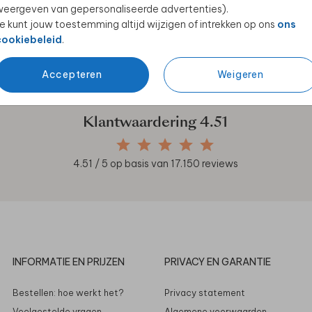
eergeven van gepersonaliseerde advertenties).
e kunt jouw toestemming altijd wijzigen of intrekken op ons
ons
cookiebeleid
.
en unieke samenwerkingen!
Accepteren
Weigeren
Klantwaardering
4.51
4.51
/ 5 op basis van
17.150
reviews
INFORMATIE EN PRIJZEN
PRIVACY EN GARANTIE
Bestellen: hoe werkt het?
Privacy statement
Veelgestelde vragen
Algemene voorwaarden