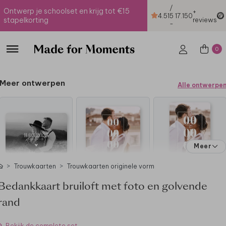
/
Ontwerp je schoolset en krijg tot €15
+
4.51
5
17.150
stapelkorting
reviews
-
0
Meer ontwerpen
Alle ontwerpe
Meer
Trouwkaarten
Trouwkaarten originele vorm
Bedankkaart bruiloft met foto en golvende
rand
Bekijk de complete set