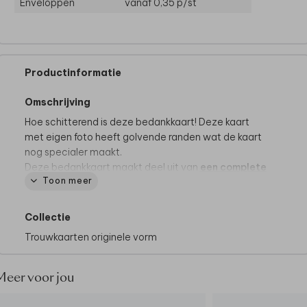
Enveloppen
vanaf 0,35
p/st
Productinformatie
Omschrijving
Hoe schitterend is deze bedankkaart! Deze kaart
met eigen foto heeft golvende randen wat de kaart
nog specialer maakt.
Deze bedankkaart maakt deel uit van
een complete
Toon meer
set in deze stijl.
Collectie
Trouwkaarten originele vorm
Meer voor jou