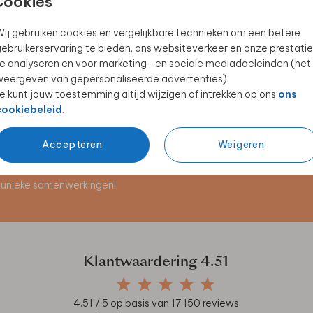
Cookies
ij gebruiken cookies en vergelijkbare technieken om een betere
ebruikerservaring te bieden, ons websiteverkeer en onze prestatie
MEMORYBOX
NAAMSTICKER
e analyseren en voor marketing- en sociale mediadoeleinden (het
eergeven van gepersonaliseerde advertenties).
e kunt jouw toestemming altijd wijzigen of intrekken op ons
ons
cookiebeleid
.
Accepteren
Weigeren
en unieke samenwerkingen!
Klantwaardering
4.51
4.51
/ 5 op basis van
17.150
reviews