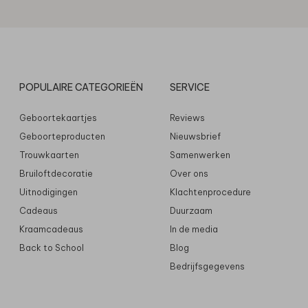
POPULAIRE CATEGORIEËN
SERVICE
Geboortekaartjes
Reviews
Geboorteproducten
Nieuwsbrief
Trouwkaarten
Samenwerken
Bruiloftdecoratie
Over ons
Uitnodigingen
Klachtenprocedure
Cadeaus
Duurzaam
Kraamcadeaus
In de media
Back to School
Blog
Bedrijfsgegevens