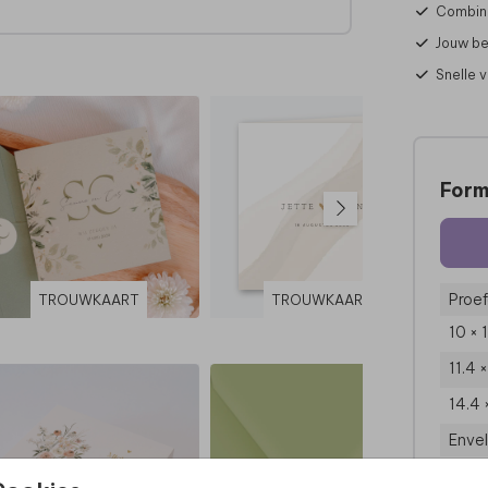
Combine
Jouw be
Snelle 
Form
Proef
TROUWKAART
TROUWKAART
10 × 
11.4 
14.4 
Enve