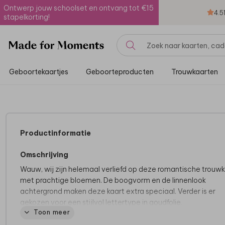
Ontwerp jouw schoolset en ontvang tot €15
4.5
stapelkorting!
Geboortekaartjes
Geboorteproducten
Trouwkaarten
Productinformatie
Omschrijving
Wauw, wij zijn helemaal verliefd op deze romantische trouw
met prachtige bloemen. De boogvorm en de linnenlook
achtergrond maken deze kaart extra speciaal. Verder is er
gekozen voor een stijlvol lettertype in goudfolie.
Toon meer
Deze trouwkaart maakt deel uit van
een complete set in de
stijl.