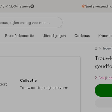
1
/ 5 -
17.150
+ reviews
Snelle verzendin
Bruiloftdecoratie
Uitnodigingen
Cadeaus
Kraamc
Trouw
Trouwk
goudfo
Bekijk d
Collectie
kaart
Trouwkaarten originele vorm
ze