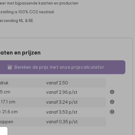
er met bijpassende kaarten en producten
stelling is 100% CO2 neutraal
verzending NL & BE
aten en prijzen
Bereken de prijs met onze prijscalculator
druk
vanaf 2,50
TROUWKAART
TROUWKAART
15 cm
vanaf 2,96
p/st
× 17.1 cm
vanaf 3,24
p/st
× 21.6 cm
vanaf 3,53
p/st
loppen
vanaf 0,35
p/st