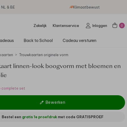
g NL & BE
Klimaatbewust
Zakelijk
Klantenservice
Inloggen
0
adeaus
Back to School
Cadeau versturen
kaarten
Trouwkaarten originele vorm
aart linnen-look boogvorm met bloemen en
lie
e complete set
Bewerken
Bestel een
gratis 1e proefdruk
met code
GRATISPROEF