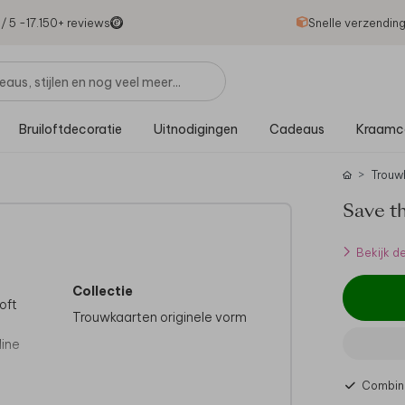
1
/ 5 -
17.150
+ reviews
Snelle verzendin
Bruiloftdecoratie
Uitnodigingen
Cadeaus
Kraamc
Trouw
Save th
Bekijk d
Collectie
loft
Trouwkaarten originele vorm
line
Combine
l.