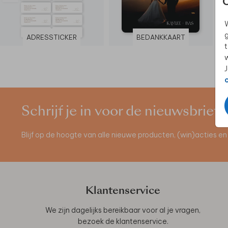
W
g
ADRESSTICKER
BEDANKKAART
t
w
J
Schrijf je in voor de nieuwsbrief
Blijf op de hoogte van alle nieuwe producten, (win)acties 
Klantenservice
We zijn dagelijks bereikbaar voor al je vragen,
bezoek de
klantenservice
.