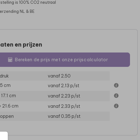
stelling is 100% CO2 neutraal
verzending NL & BE
aten en prijzen
Bereken de prijs met onze prijscalculator
druk
vanaf 2,50
15 cm
vanaf 2,13
p/st
SAVE THE DATE
SAVE THE DATE
S
× 17.1 cm
vanaf 2,23
p/st
× 21.6 cm
vanaf 2,33
p/st
loppen
vanaf 0,35
p/st