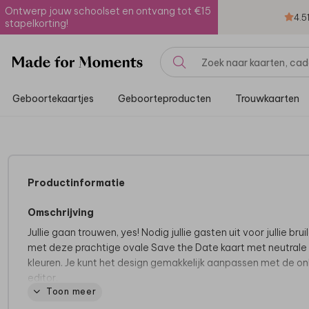
Ontwerp jouw schoolset en ontvang tot €15
4.5
stapelkorting!
Geboortekaartjes
Geboorteproducten
Trouwkaarten
Productinformatie
Omschrijving
Jullie gaan trouwen, yes! Nodig jullie gasten uit voor jullie brui
met deze prachtige ovale Save the Date kaart met neutrale
kleuren. Je kunt het design gemakkelijk aanpassen met de on
editor.
Toon meer
Dit product maakt deel uit van
een complete set in deze stij