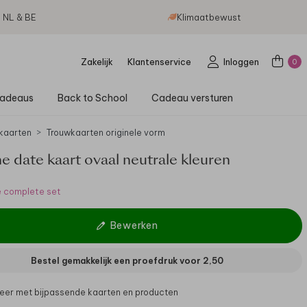
g NL & BE
Klimaatbewust
Zakelijk
Klantenservice
Inloggen
0
adeaus
Back to School
Cadeau versturen
kaarten
Trouwkaarten originele vorm
e date kaart ovaal neutrale kleuren
e complete set
Bewerken
Bestel gemakkelijk een proefdruk voor
2,50
er met bijpassende kaarten en producten