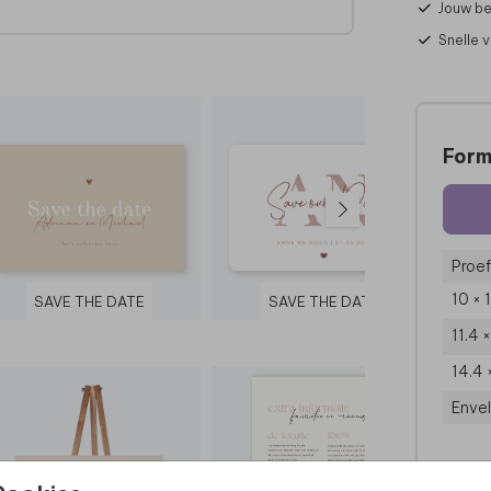
Jouw be
Snelle 
Form
Proef
10 × 
SAVE THE DATE
SAVE THE DATE
11.4 
14.4 
Enve