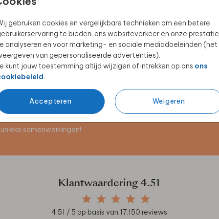
Cookies
ij gebruiken cookies en vergelijkbare technieken om een betere
ebruikerservaring te bieden, ons websiteverkeer en onze prestatie
BRUILOFTSBORD
CEREMONIEMEESTERBRIEF
e analyseren en voor marketing- en sociale mediadoeleinden (het
eergeven van gepersonaliseerde advertenties).
e kunt jouw toestemming altijd wijzigen of intrekken op ons
ons
cookiebeleid
.
Accepteren
Weigeren
en unieke samenwerkingen!
Klantwaardering
4.51
4.51
/ 5 op basis van
17.150
reviews