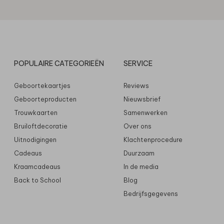
POPULAIRE CATEGORIEËN
SERVICE
Geboortekaartjes
Reviews
Geboorteproducten
Nieuwsbrief
Trouwkaarten
Samenwerken
Bruiloftdecoratie
Over ons
Uitnodigingen
Klachtenprocedure
Cadeaus
Duurzaam
Kraamcadeaus
In de media
Back to School
Blog
Bedrijfsgegevens