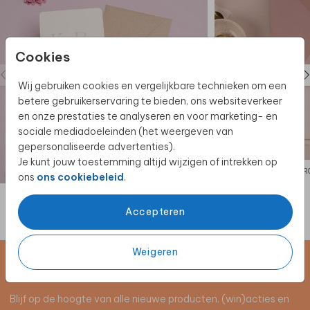
Cookies
Wij gebruiken cookies en vergelijkbare technieken om een
betere gebruikerservaring te bieden, ons websiteverkeer
en onze prestaties te analyseren en voor marketing- en
sociale mediadoeleinden (het weergeven van
gepersonaliseerde advertenties).
Je kunt jouw toestemming altijd wijzigen of intrekken op
TR
ons
ons cookiebeleid
.
Accepteren
Weigeren
Schrijf je in voor de nieuwsbrief
Blijf op de hoogte van alle nieuwe producten, (win)acties en