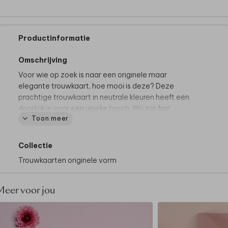
Productinformatie
Omschrijving
Voor wie op zoek is naar een originele maar
elegante trouwkaart, hoe mooi is deze? Deze
prachtige trouwkaart in neutrale kleuren heeft een
doorkijkje voor een unieke touch. Wij zijn fan!
Toon meer
Collectie
Trouwkaarten originele vorm
Meer voor jou