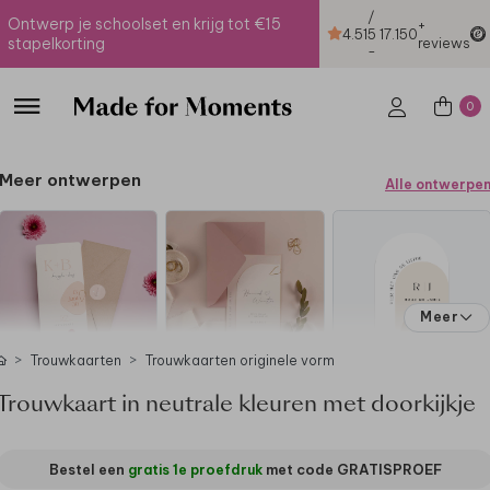
/
Ontwerp je schoolset en krijg tot €15
+
4.51
5
17.150
stapelkorting
reviews
-
0
Meer ontwerpen
Alle ontwerpe
Meer
Trouwkaarten
Trouwkaarten originele vorm
Trouwkaart in neutrale kleuren met doorkijkje
Bestel een
gratis 1e proefdruk
met code
GRATISPROEF