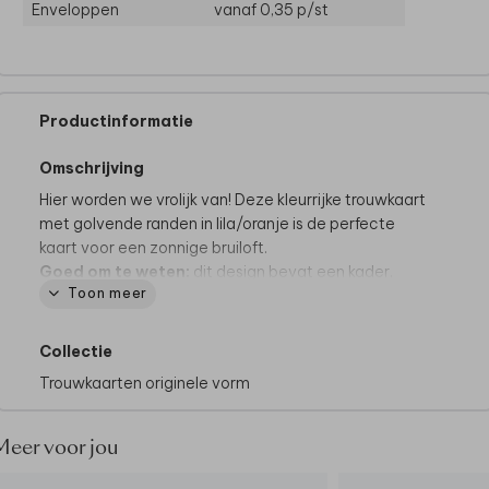
Enveloppen
vanaf 0,35
p/st
Productinformatie
Omschrijving
Hier worden we vrolijk van! Deze kleurrijke trouwkaart
met golvende randen in lila/oranje is de perfecte
kaart voor een zonnige bruiloft.
Goed om te weten:
dit design bevat een kader.
Toon meer
Omdat de kaarten na het drukken op een groot vel
pas worden uitgesneden op het juiste formaat, kan
het zijn dat het kader íetsje smaller of breder uitvalt.
Collectie
Dit gaat slechts om een paar millimeter, maar we
Trouwkaarten originele vorm
willen het wel graag vermelden.
Deze kaart maakt deel uit van
een complete set in
Meer voor jou
deze stijl.