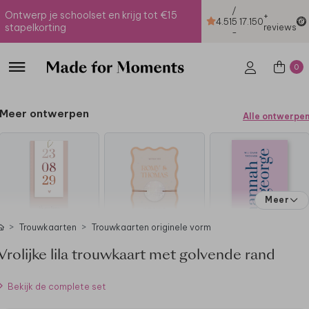
/
Ontwerp je schoolset en krijg tot €15
+
4.51
5
17.150
stapelkorting
reviews
-
0
Meer ontwerpen
Alle ontwerpe
Meer
Trouwkaarten
Trouwkaarten originele vorm
Vrolijke lila trouwkaart met golvende rand
Bekijk de complete set