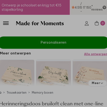
/
Ontwerp je schoolset en krijg tot €15
+
4.51
5
17.150
stapelkorting
reviews
-
0
Personaliseren
Meer ontwerpen
Alle ontwerpe
Meer
Trouwkaarten
Memory boxen
Herinneringsdoos bruiloft clean met one-line