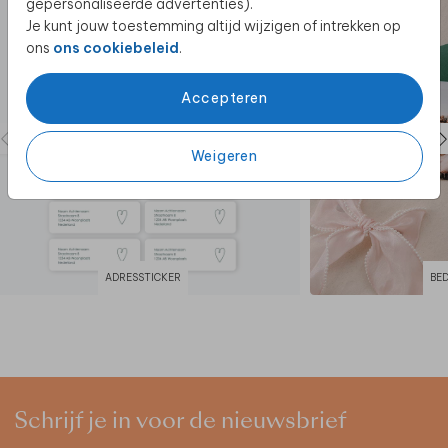
gepersonaliseerde advertenties).
Je kunt jouw toestemming altijd wijzigen of intrekken op
ons
ons cookiebeleid
.
Accepteren
Weigeren
ADRESSTICKER
BE
Schrijf je in voor de nieuwsbrief