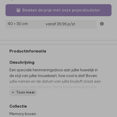
Bereken de prijs met onze prijscalculator
40 × 30 cm
vanaf 39,96
p/st
Productinformatie
Omschrijving
Een speciale herinneringsdoos aan jullie huwelijk in
de stijl van jullie trouwkaart, hoe cool is dat! Boven
jullie namen en de datum van jullie bruiloft staat een
mooie one-line drawing. Deze herinneringsdoos is
Toon meer
gemaakt van grenen hout, heeft greepgaten en een
vastzittende deksel met afgeronde hoeken. Je kunt
de bovenzijde van de box, de deksel, naar wens
Collectie
personaliseren in de editor. Zo onwijs leuk!
Memory boxen