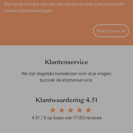
Blijf op de hoogte van alle nieuwe producten, (win)acties en
unieke samenwerkingen!
Schrijf je nu in
Klantenservice
We zijn dagelijks bereikbaar voor al je vragen,
bezoek de
klantenservice
.
Klantwaardering
4.51
4.51
/ 5 op basis van
17.150
reviews