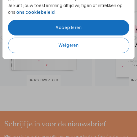
Je kunt jouw toestemming altijd wijzigen of intrekken op
ons
ons cookiebeleid
.
Accepteren
Weigeren
BABYSHOWER BOEK
IN
Schrijf je in voor de nieuwsbrief
Blijf op de hoogte van alle nieuwe producten, (win)acties en