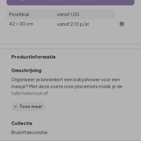
Proefdruk
vanaf 1,00
42 × 30 cm
vanaf 2,10
p/st
Productinformatie
Omschrijving
Organiseer je binnenkort een babyshower voor een
meisje? Met deze zoete roze placemats maak je de
tafel helemaal af!
Toon meer
Dit product maakt deel uit van
een complete set in
deze stijl.
Collectie
Bruiloftdecoratie