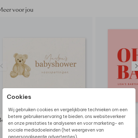
Meer voor jou
Cookies
INVULKAARTJE
Wij gebruiken cookies en vergelijkbare technieken om een
betere gebruikerservaring te bieden, ons websiteverkeer
Bekijk de complete set
en onze prestaties te analyseren en voor marketing- en
sociale mediadoeleinden (het weergeven van
gepersonaliseerde advertenties).