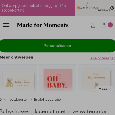
/
Ontwerp je schoolset en krijg tot €15
+
4.51
5
17.150
stapelkorting
reviews
-
0
Personaliseren
Meer ontwerpen
Alle ontwerpe
Meer
Trouwkaarten
Bruiloftdecoratie
Babyshower placemat met roze watercolor