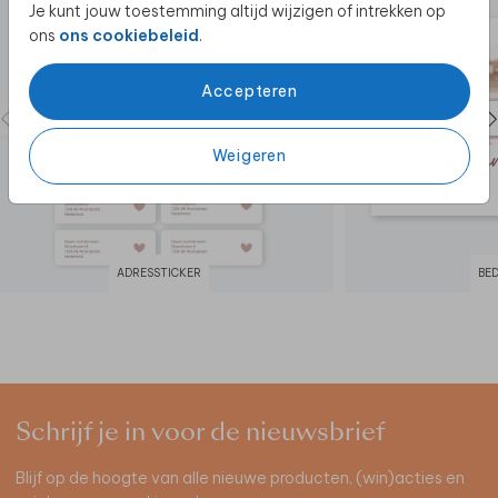
Je kunt jouw toestemming altijd wijzigen of intrekken op
ons
ons cookiebeleid
.
Accepteren
Weigeren
ADRESSTICKER
BE
Schrijf je in voor de nieuwsbrief
Blijf op de hoogte van alle nieuwe producten, (win)acties en