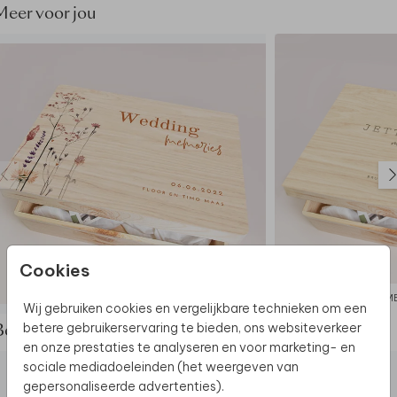
• Hout is een natuurlijk product, dus iedere memory
Meer voor jou
box is (qua nerven e.d.) uniek.
• De memory box wordt op een andere manier
geproduceerd dan jouw kaart: de kleuren kunnen dus
nét wat anders uitpakken.
Dit product maakt deel uit van
een complete set in
deze stijl.
Cookies
MEMORYBOX
M
Wij gebruiken cookies en vergelijkbare technieken om een
betere gebruikerservaring te bieden, ons websiteverkeer
Bekijk de complete set
en onze prestaties te analyseren en voor marketing- en
sociale mediadoeleinden (het weergeven van
gepersonaliseerde advertenties).