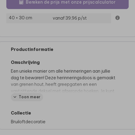
Bereken de prijs met onze prijscalculator
40 × 30 cm
vanaf 39,96
p/st
Productinformatie
Omschrijving
Een unieke manier om alle herinneringen aan jullie
dag te bewaren! Deze herinneringsdoos is gemaakt
van grenen hout, heeft greepgaten en een
vastzittende deksel met afgeronde hoeken. Je kunt
Toon meer
de bovenzijde van de box, de deksel, naar wens
personaliseren in de editor. Zo onwijs leuk!
Collectie
Goed om te weten:
Bruiloftdecoratie
• Voor het mooiste eindresultaat adviseren we om
geen volledig gekleurde achtergrond te kiezen.