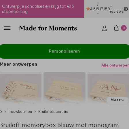
/
Ontwerp je schoolset en krijg tot €15
+
4.51
5
17.150
stapelkorting
reviews
-
0
Personaliseren
Meer ontwerpen
Alle ontwerpe
Meer
Trouwkaarten
Bruiloftdecoratie
Bruiloft memorybox blauw met monogram