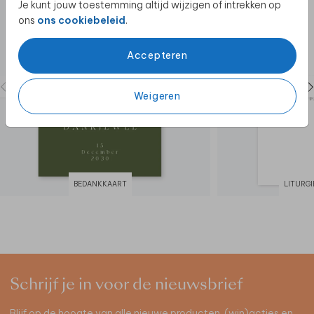
Je kunt jouw toestemming altijd wijzigen of intrekken op
ons
ons cookiebeleid
.
Accepteren
Weigeren
BEDANKKAART
LITURG
Schrijf je in voor de nieuwsbrief
Blijf op de hoogte van alle nieuwe producten, (win)acties en