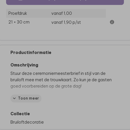
Proefdruk
vanaf 1,00
21 × 30 cm
vanaf 1,90
p/st
Productinformatie
Omschrijving
Stuur deze ceremoniemeesterbrief in stijl van de
bruiloft mee met de trouwkaart. Zo kun je de gasten
goed voorbereiden op de grote dag!
Toon meer
Dit product maakt deel uit van
een complete set in
deze stijl.
Collectie
Bruiloftdecoratie