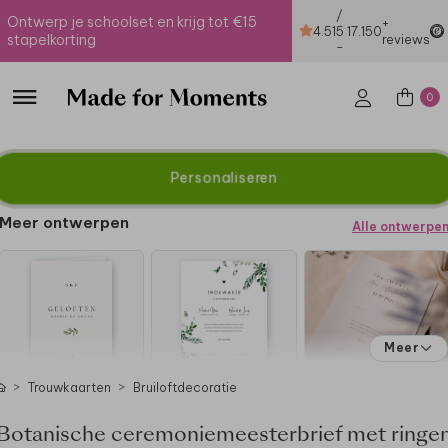
/
Ontwerp je schoolset en krijg tot €15
+
4.51
5
17.150
stapelkorting
reviews
-
0
Personaliseren
Meer ontwerpen
Alle ontwerpe
Meer
Trouwkaarten
Bruiloftdecoratie
Botanische ceremoniemeesterbrief met ringe