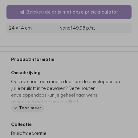
Bereken de prijs met onze prijscalculator
24 × 14 cm
vanaf 49,95
p/st
Productinformatie
Omschrijving
Op zoek naar een mooie doos om de enveloppen op
jullie bruiloft in te bewaren? Deze houten
enveloppendoos kun je geheel naar wens
aanpassen met de online editor!
Toon meer
Meer inspiratie? Bekijk de hele collectie
enveloppendoos.
Collectie
Deze enveloppenkist maakt deel uit van
een
Bruiloftdecoratie
complete set in deze stijl.