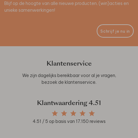
Blijf op de hoogte van alle nieuwe producten, (win)acties en
unieke samenwerkingen!
Schrijf je nu in
Klantenservice
We zijn dagelijks bereikbaar voor al je vragen,
bezoek de
klantenservice
.
Klantwaardering
4.51
4.51
/ 5 op basis van
17.150
reviews