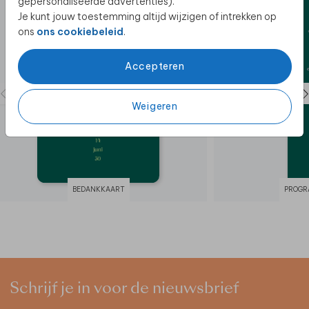
gepersonaliseerde advertenties).
Je kunt jouw toestemming altijd wijzigen of intrekken op
ons
ons cookiebeleid
.
Accepteren
Weigeren
BEDANKKAART
PROGR
Schrijf je in voor de nieuwsbrief