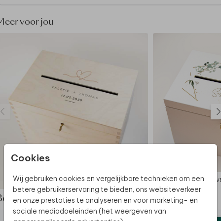
Meer voor jou
Cookies
Wij gebruiken cookies en vergelijkbare technieken om een
ENVELOPPENKIST
ENV
betere gebruikerservaring te bieden, ons websiteverkeer
Bekijk de complete set
en onze prestaties te analyseren en voor marketing- en
sociale mediadoeleinden (het weergeven van