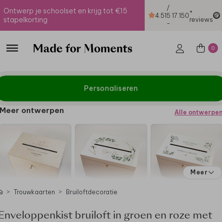
/
Ontwerp je schoolset en krijg tot €15
+
4.51
5
17.150
stapelkorting
reviews
-
0
Personaliseren
Meer ontwerpen
Alle ontwerpe
Meer
Trouwkaarten
Bruiloftdecoratie
Enveloppenkist bruiloft in groen en roze met