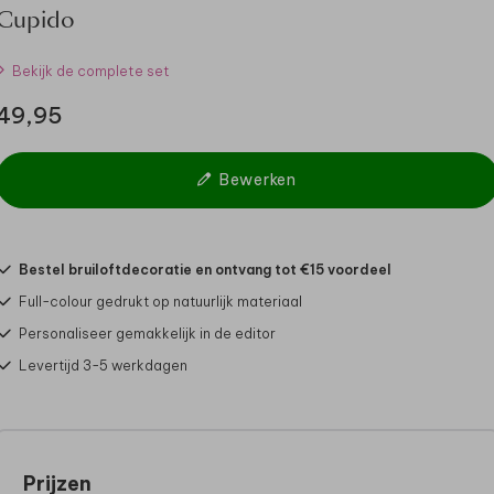
Cupido
Bekijk de complete set
49,95
Bewerken
Bestel bruiloftdecoratie en ontvang tot €15 voordeel
Full-colour gedrukt op natuurlijk materiaal
Personaliseer gemakkelijk in de editor
Levertijd 3-5 werkdagen
Prijzen