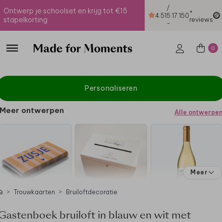
/
Ontwerp je schoolset en krijg tot €15
+
4.51
5
17.150
stapelkorting
reviews
-
0
Personaliseren
Meer ontwerpen
Alle ontwerpe
Meer
Trouwkaarten
Bruiloftdecoratie
Gastenboek bruiloft in blauw en wit met