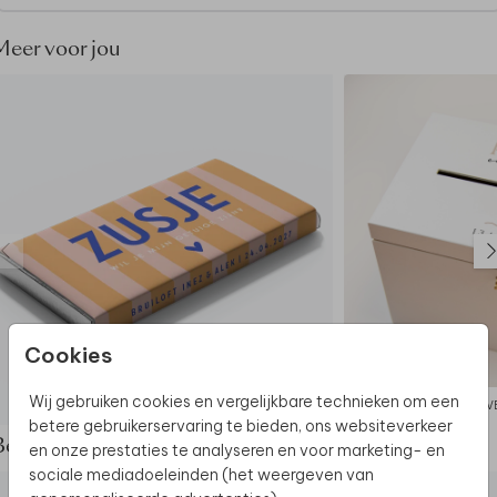
aanpasbaar)
• Binnenzijde: wit en onbedrukt (bedrukking niet
Meer voor jou
mogelijk)
• Buitenzijde: voor- en achterzijde kan worden
gepersonaliseerd.
• Foliedruk niet mogelijk.
• De levertijd van de gastenboeken is 4 tot 5
werkdagen.
Let op:
• We raden af om tekst op de rug van het boek te
plaatsen.
Dit gastenboek maakt deel uit van
een complete
Cookies
set in deze stijl.
Wij gebruiken cookies en vergelijkbare technieken om een
TONY'S CHOCOLONELY
ENV
betere gebruikerservaring te bieden, ons websiteverkeer
Bekijk de complete set
en onze prestaties te analyseren en voor marketing- en
sociale mediadoeleinden (het weergeven van