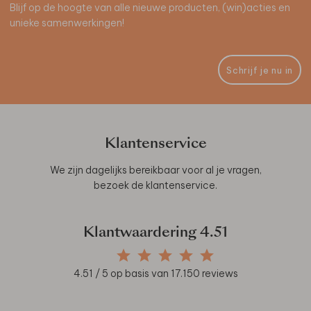
Blijf op de hoogte van alle nieuwe producten, (win)acties en
unieke samenwerkingen!
Schrijf je nu in
Klantenservice
We zijn dagelijks bereikbaar voor al je vragen,
bezoek de
klantenservice
.
Klantwaardering
4.51
4.51
/ 5 op basis van
17.150
reviews