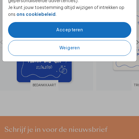
gepersonaliseerde advertenties).
Je kunt jouw toestemming altijd wijzigen of intrekken op
ons
ons cookiebeleid
.
Accepteren
Weigeren
BEDANKKAART
TR
Schrijf je in voor de nieuwsbrief