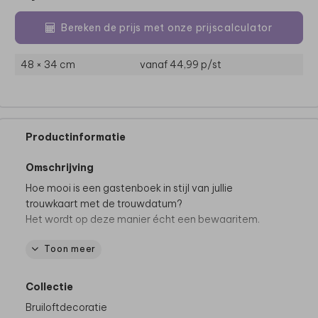
Bereken de prijs met onze prijscalculator
48 × 34 cm
vanaf 44,99
p/st
Productinformatie
Omschrijving
Hoe mooi is een gastenboek in stijl van jullie
trouwkaart met de trouwdatum?
Het wordt op deze manier écht een bewaaritem.
Toon meer
De hele collectie bekijken? Je vindt
alle
gastenboeken
hier.
Collectie
Specificaties:
Bruiloftdecoratie
• Inhoud: 72 pagina’s (36 bladzijdes - aantal niet