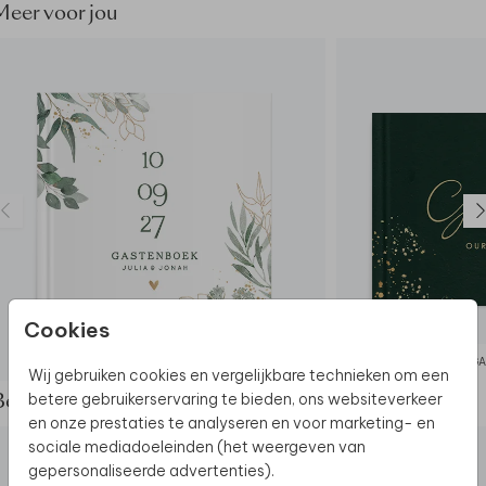
aanpasbaar)
Meer voor jou
• Binnenzijde: wit en onbedrukt (bedrukking niet
mogelijk)
• Buitenzijde: voor- en achterzijde kan worden
gepersonaliseerd.
• Foliedruk niet mogelijk.
• De levertijd van de gastenboeken is 4 tot 5
werkdagen.
Let op:
• We raden af om tekst op de rug van het boek te
plaatsen. Deze trouwkaart maakt deel uit van
een
complete set in deze stijl.
Cookies
GASTENBOEK
GA
Wij gebruiken cookies en vergelijkbare technieken om een
betere gebruikerservaring te bieden, ons websiteverkeer
Bekijk de complete set
en onze prestaties te analyseren en voor marketing- en
sociale mediadoeleinden (het weergeven van
gepersonaliseerde advertenties).