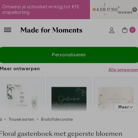
/
Ontwerp je schoolset en krijg tot €15
+
4.51
5
17.150
stapelkorting
reviews
-
0
Personaliseren
Meer ontwerpen
Alle ontwerpe
Meer
Trouwkaarten
Bruiloftdecoratie
Floral gastenboek met geperste bloemen