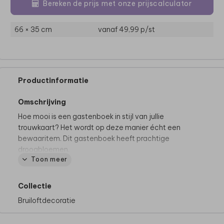
Bereken de prijs met onze prijscalculator
66 × 35 cm
vanaf 49,99
p/st
Productinformatie
Omschrijving
Hoe mooi is een gastenboek in stijl van jullie
trouwkaart? Het wordt op deze manier écht een
bewaaritem. Dit gastenboek heeft prachtige
droogbloemen.
Toon meer
De hele collectie bekijken? Je vindt
alle
gastenboeken
hier.
Collectie
Bruiloftdecoratie
Specificaties:
• Inhoud: 72 pagina’s (36 bladzijdes - aantal niet