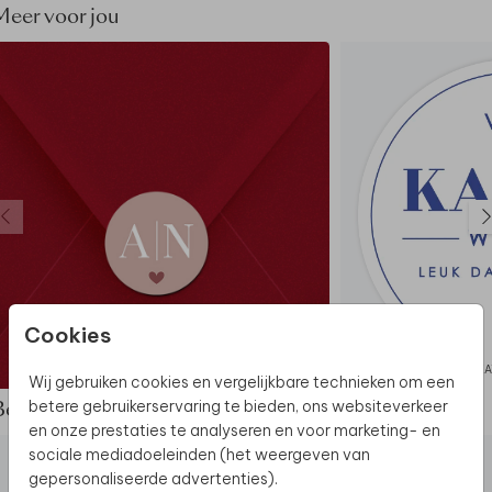
Meer voor jou
Dit product maakt deel uit van
een complete set in
deze stijl.
Cookies
SLUITSTICKER
KA
Wij gebruiken cookies en vergelijkbare technieken om een
betere gebruikerservaring te bieden, ons websiteverkeer
Bekijk de complete set
en onze prestaties te analyseren en voor marketing- en
sociale mediadoeleinden (het weergeven van
gepersonaliseerde advertenties).