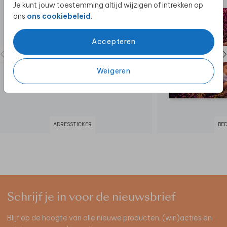
Je kunt jouw toestemming altijd wijzigen of intrekken op
ons
ons cookiebeleid
.
Accepteren
Weigeren
ADRESSTICKER
BE
Schrijf je in voor de nieuwsbrief
Blijf op de hoogte van alle nieuwe producten, (win)acties en