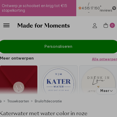
/
Ontwerp je schoolset en krijg tot €15
+
4.51
5
17.150
stapelkorting
reviews
-
0
Personaliseren
Meer ontwerpen
Alle ontwerpe
Meer
Trouwkaarten
Bruiloftdecoratie
Katerwater met water color in roze