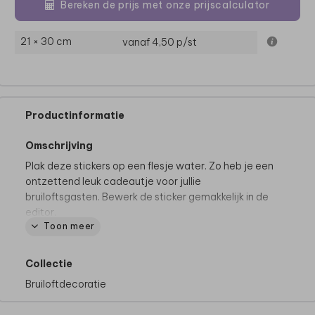
Bereken de prijs met onze prijscalculator
21 × 30 cm
vanaf 4,50
p/st
Productinformatie
Omschrijving
Plak deze stickers op een flesje water. Zo heb je een
ontzettend leuk cadeautje voor jullie
bruiloftsgasten. Bewerk de sticker gemakkelijk in de
editor.
Toon meer
De hele collectie bekijken? Je vindt
alle katerwater
etiketten
hier.
Collectie
Bruiloftdecoratie
De hele collectie bekijken? Je vindt
alle
trouwbedankjes
hier.