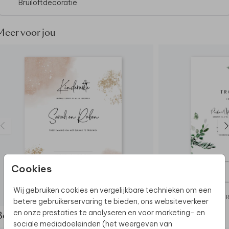
Bruiloftdecoratie
Good to know:
De boekjes worden op een andere manier
geproduceerd dan jullie trouwkaarten: de kleuren
Meer voor jou
kunnen dus nét wat anders uitpakken.
Dit product maakt deel uit van
een complete set in
deze stijl.
Cookies
Wij gebruiken cookies en vergelijkbare technieken om een
KINDERAKTE
T
betere gebruikerservaring te bieden, ons websiteverkeer
en onze prestaties te analyseren en voor marketing- en
Bekijk de complete set
sociale mediadoeleinden (het weergeven van