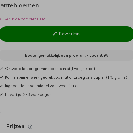
lentebloemen
Bekijk de complete set
Bewerken
Bestel gemakkelijk een proefdruk voor
8,95
Ontwerp het programmaboekje in stijl van je kaart
Kaft en binnenwerk gedrukt op mat of zijdeglans papier (170 grams)
Ingebonden door middel van twee nietjes
Levertijd: 2-3 werkdagen
Prijzen