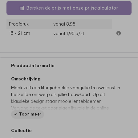
Bereken de prijs met onze prijscalculator
Proefdruk
vanaf 8,95
15 × 21 cm
vanaf 1,95
p/st
Productinformatie
Omschrijving
Maak zelf een liturgieboekje voor jullie trouwdienst in
hetzelfde ontwerp als jullie trouwkaart. Op dit
klassieke design staan mooie lentebloemen.
Vervang de tekst door eigen liturgie in de online
Toon meer
editor, eventueel pas je daar ook lettertype en kleur
aan. Het hartje komt ook aan de binnenzijde terug en
er is ruimte om eigen foto's toe te voegen.
Collectie