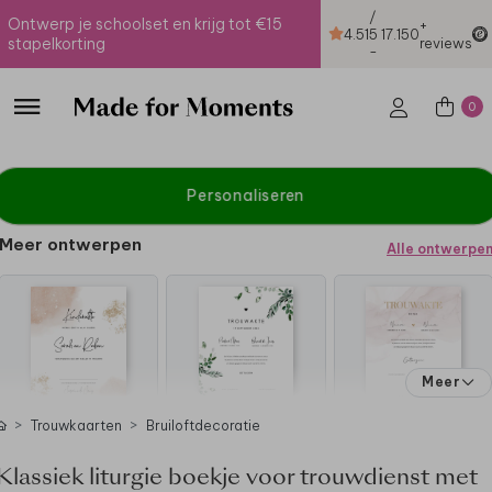
/
Ontwerp je schoolset en krijg tot €15
+
4.51
5
17.150
stapelkorting
reviews
-
0
Personaliseren
Meer ontwerpen
Alle ontwerpe
Meer
Trouwkaarten
Bruiloftdecoratie
Klassiek liturgie boekje voor trouwdienst met