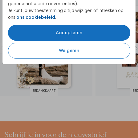
gepersonaliseerde advertenties).
Je kunt jouw toestemming altijd wijzigen of intrekken op
ons
ons cookiebeleid
.
Accepteren
Weigeren
BEDANKKAART
BE
Schrijf je in voor de nieuwsbrief