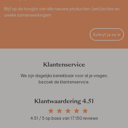
Blijf op de hoogte van alle nieuwe producten, (win)acties en
unieke samenwerkingen!
Schrijf je nu in
Klantenservice
We zijn dagelijks bereikbaar voor al je vragen,
bezoek de
klantenservice
.
Klantwaardering
4.51
4.51
/ 5 op basis van
17.150
reviews