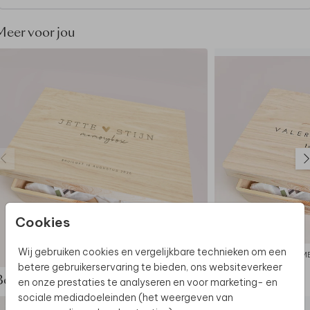
geproduceerd dan jouw kaart: de kleuren kunnen dus
nét wat anders uitpakken.
Meer voor jou
Dit product maakt deel uit van
een complete set in
deze stijl.
Cookies
Wij gebruiken cookies en vergelijkbare technieken om een
MEMORYBOX
M
betere gebruikerservaring te bieden, ons websiteverkeer
Bekijk de complete set
en onze prestaties te analyseren en voor marketing- en
sociale mediadoeleinden (het weergeven van