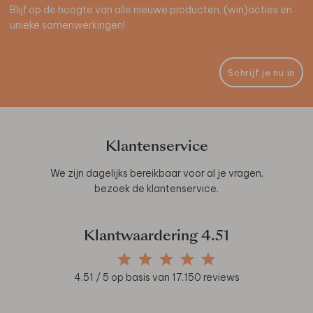
Blijf op de hoogte van alle nieuwe producten, (win)acties en
unieke samenwerkingen!
Schrijf je nu in
Klantenservice
We zijn dagelijks bereikbaar voor al je vragen,
bezoek de
klantenservice
.
Klantwaardering
4.51
4.51
/ 5 op basis van
17.150
reviews