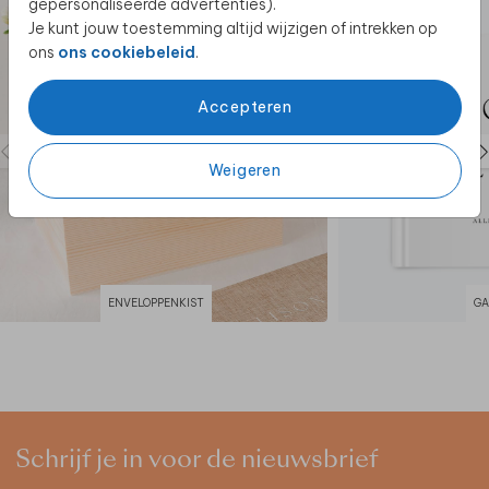
gepersonaliseerde advertenties).
Je kunt jouw toestemming altijd wijzigen of intrekken op
ons
ons cookiebeleid
.
Accepteren
Weigeren
ENVELOPPENKIST
GA
Schrijf je in voor de nieuwsbrief