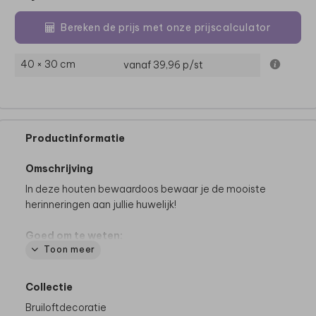
Bereken de prijs met onze prijscalculator
40 × 30 cm
vanaf 39,96
p/st
Productinformatie
Omschrijving
In deze houten bewaardoos bewaar je de mooiste
herinneringen aan jullie huwelijk!
Goed om te weten:
Toon meer
• Voor het mooiste eindresultaat adviseren we om
geen volledig gekleurde achtergrond te kiezen.
• Hout is een natuurlijk product, dus iedere memory
Collectie
box is (qua nerven e.d.) uniek.
Bruiloftdecoratie
• De memory box wordt op een andere manier