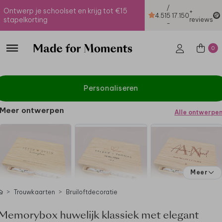
/
Ontwerp je schoolset en krijg tot €15
+
4.51
5
17.150
stapelkorting
reviews
-
0
Personaliseren
Meer ontwerpen
Alle ontwerpe
Meer
Trouwkaarten
Bruiloftdecoratie
Memorybox huwelijk klassiek met elegant