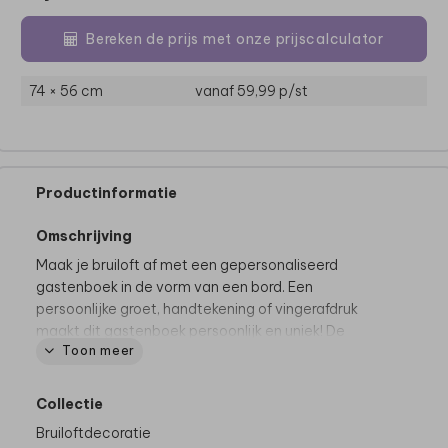
Bereken de prijs met onze prijscalculator
74 × 56 cm
vanaf 59,99
p/st
Productinformatie
Omschrijving
Maak je bruiloft af met een gepersonaliseerd
gastenboek in de vorm van een bord. Een
persoonlijke groet, handtekening of vingerafdruk
maakt dit gastenboek persoonlijk en uniek! De
Toon meer
achtergrondkleur en lettertype kun je naar eigen
smaak aanpassen.
Collectie
Productspecificaties
Bruiloftdecoratie
Materialen:
mogelijk op
Forex (voor binnen en