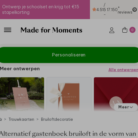
/
Ontwerp je schoolset en krijg tot €15
+
4.51
5
17.150
stapelkorting
reviews
-
0
Personaliseren
Meer ontwerpen
Alle ontwerpe
Meer
Trouwkaarten
Bruiloftdecoratie
Alternatief gastenboek bruiloft in de vorm van