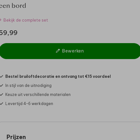
een bord
Bekijk de complete set
59,99
Bewerken
Bestel bruiloftdecoratie en ontvang tot €15 voordeel
In stijl van de uitnodiging
Keuze uit verschillende materialen
Levertijd 4-6 werkdagen
Prijzen