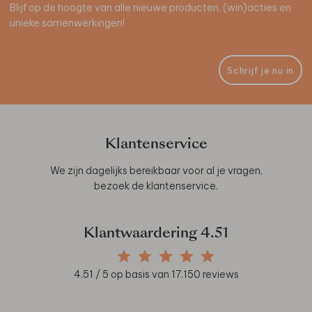
Blijf op de hoogte van alle nieuwe producten, (win)acties en
unieke samenwerkingen!
Schrijf je nu in
Klantenservice
We zijn dagelijks bereikbaar voor al je vragen,
bezoek de
klantenservice
.
Klantwaardering
4.51
4.51
/ 5 op basis van
17.150
reviews