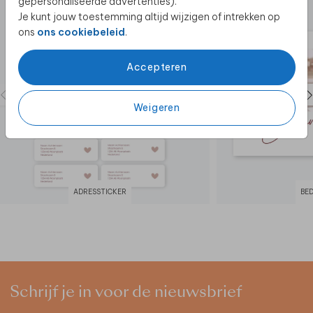
gepersonaliseerde advertenties).
Je kunt jouw toestemming altijd wijzigen of intrekken op
ons
ons cookiebeleid
.
Accepteren
Weigeren
ADRESSTICKER
BE
Schrijf je in voor de nieuwsbrief