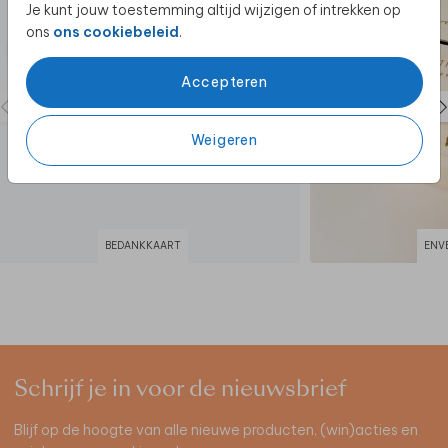
Je kunt jouw toestemming altijd wijzigen of intrekken op
ons
ons cookiebeleid
.
Accepteren
Weigeren
BEDANKKAART
ENV
Schrijf je in voor de nieuwsbrief
Blijf op de hoogte van alle nieuwe producten, (win)acties en