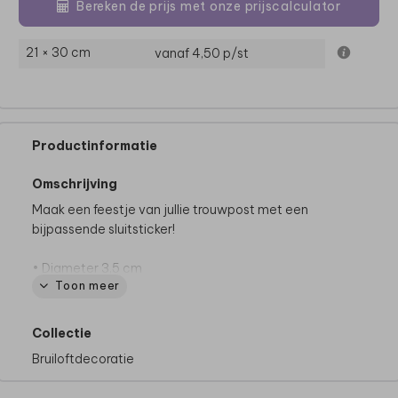
Bereken de prijs met onze prijscalculator
21 × 30 cm
vanaf 4,50
p/st
Productinformatie
Omschrijving
Maak een feestje van jullie trouwpost met een
bijpassende sluitsticker!
• Diameter 3,5 cm
Toon meer
• Op één vel zitten 25 stickers
• Gedrukt op wit, glanzend materiaal
Collectie
Bruiloftdecoratie
Dit product maakt deel uit van
een complete set in