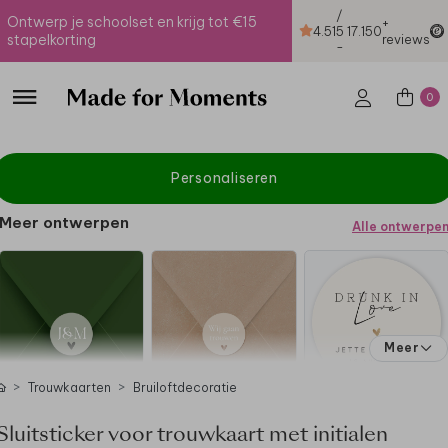
/
Ontwerp je schoolset en krijg tot €15
+
4.51
5
17.150
stapelkorting
reviews
-
0
Personaliseren
Meer ontwerpen
Alle ontwerpe
Meer
Trouwkaarten
Bruiloftdecoratie
Sluitsticker voor trouwkaart met initialen