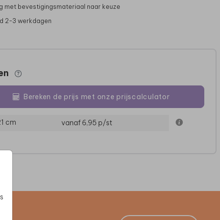
g met bevestigingsmateriaal naar keuze
jd 2-3 werkdagen
zen
Bereken de prijs met onze prijscalculator
21 cm
vanaf 6,95
p/st
SNOEPZAKJE
STICKER
G
s