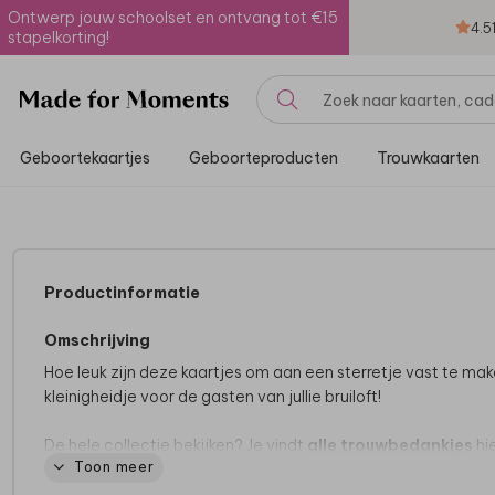
Ontwerp jouw schoolset en ontvang tot €15
4.5
stapelkorting!
Geboortekaartjes
Geboorteproducten
Trouwkaarten
Productinformatie
Omschrijving
Hoe leuk zijn deze kaartjes om aan een sterretje vast te mak
kleinigheidje voor de gasten van jullie bruiloft!
De hele collectie bekijken? Je vindt
alle trouwbedankjes
hie
Toon meer