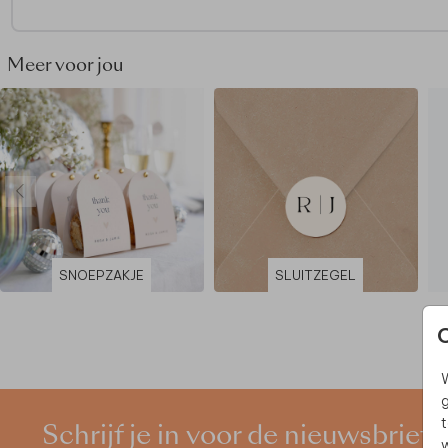
Meer voor jou
SNOEPZAKJE
SLUITZEGEL
W
g
t
Schrijf je in voor de nieuwsbrief
w