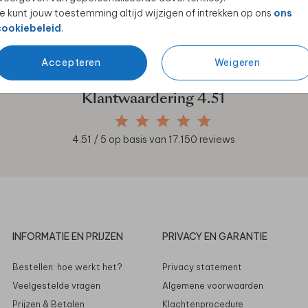
e kunt jouw toestemming altijd wijzigen of intrekken op ons
ons
en unieke samenwerkingen!
cookiebeleid
.
Accepteren
Weigeren
Klantwaardering
4.51
4.51
/ 5 op basis van
17.150
reviews
INFORMATIE EN PRIJZEN
PRIVACY EN GARANTIE
Bestellen: hoe werkt het?
Privacy statement
Veelgestelde vragen
Algemene voorwaarden
Prijzen & Betalen
Klachtenprocedure