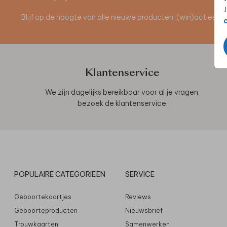
J
Blijf op de hoogte van alle nieuwe producten, (win)acties 
Klantenservice
We zijn dagelijks bereikbaar voor al je vragen,
bezoek de
klantenservice
.
POPULAIRE CATEGORIEËN
SERVICE
Geboortekaartjes
Reviews
Geboorteproducten
Nieuwsbrief
Trouwkaarten
Samenwerken