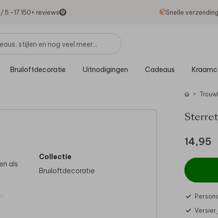
1
/ 5 -
17.150
+ reviews
Snelle verzendin
Bruiloftdecoratie
Uitnodigingen
Cadeaus
Kraamc
Trouw
Sterret
14,95
Collectie
en als
Bruiloftdecoratie
r.
Persona
Versier