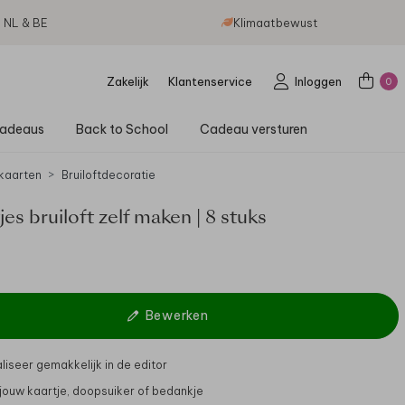
g NL & BE
Klimaatbewust
Zakelijk
Klantenservice
Inloggen
0
adeaus
Back to School
Cadeau versturen
kaarten
Bruiloftdecoratie
jes bruiloft zelf maken | 8 stuks
Bewerken
liseer gemakkelijk in de editor
 jouw kaartje, doopsuiker of bedankje