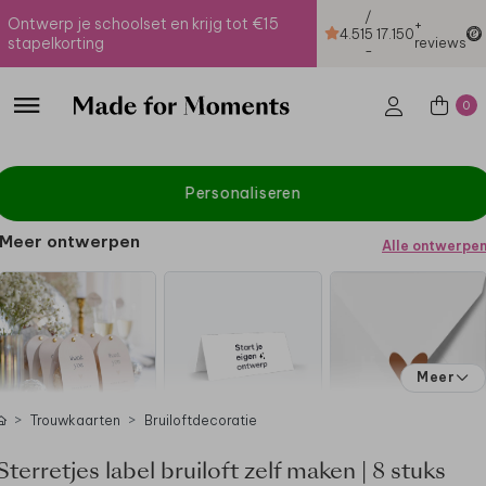
/
Ontwerp je schoolset en krijg tot €15
+
4.51
5
17.150
stapelkorting
reviews
-
0
Personaliseren
Meer ontwerpen
Alle ontwerpe
Meer
Trouwkaarten
Bruiloftdecoratie
Sterretjes label bruiloft zelf maken | 8 stuks