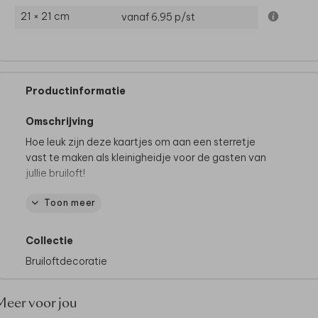
21 × 21 cm
vanaf 6,95
p/st
Productinformatie
Omschrijving
Hoe leuk zijn deze kaartjes om aan een sterretje
vast te maken als kleinigheidje voor de gasten van
jullie bruiloft!
Toon meer
De hele collectie bekijken? Je vindt
alle
trouwbedankjes
hier.
Collectie
Bruiloftdecoratie
Meer voor jou