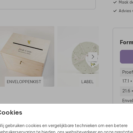
Maak de
Advies 
Form
Proef
17.1 
ENVELOPPENKIST
LABEL
21.6 
Enve
Cookies
ij gebruiken cookies en vergelijkbare technieken om een betere
ebruikerservaring te bieden, ons websiteverkeer en onze prestatie