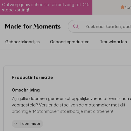
Ontwerp jouw schoolset en ontvang tot €15
4.5
stapelkorting!
Geboortekaartjes
Geboorteproducten
Trouwkaarten
Productinformatie
Omschrijving
Zijn jullie door een gemeenschappelijke vriend of kennis aan 
voorgesteld? Versier de stoel van de matchmaker met dit
prachtige "Matchmaker" stoelbordje met citroenen!
Toon meer
Rijg een mooi lint of touw door de voorgeperforeerde gaatje
gebruik het bordje als stoel versiering tijdens het diner.