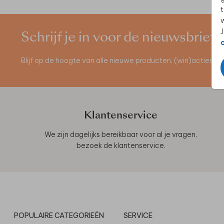
t
w
J
Schrijf je in voor de nieuwsbrief
Blijf op de hoogte van alle nieuwe producten, (win)acties 
Klantenservice
We zijn dagelijks bereikbaar voor al je vragen,
bezoek de
klantenservice
.
POPULAIRE CATEGORIEËN
SERVICE