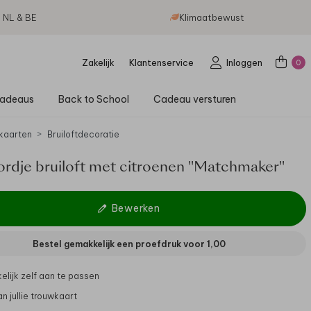
g NL & BE
Klimaatbewust
Zakelijk
Klantenservice
Inloggen
0
adeaus
Back to School
Cadeau versturen
kaarten
Bruiloftdecoratie
ordje bruiloft met citroenen "Matchmaker"
Bewerken
Bestel gemakkelijk een proefdruk voor
1,00
lijk zelf aan te passen
van jullie trouwkaart