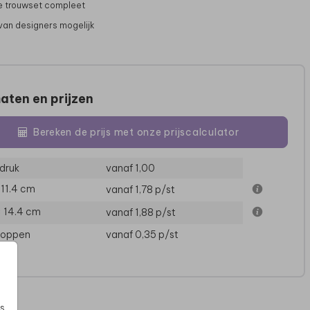
 trouwset compleet
van designers mogelijk
aten en prijzen
Bereken de prijs met onze prijscalculator
druk
vanaf 1,00
× 11.4 cm
vanaf 1,78
p/st
ENVELOPPENKIST
STICKER
× 14.4 cm
vanaf 1,88
p/st
loppen
vanaf 0,35
p/st
s