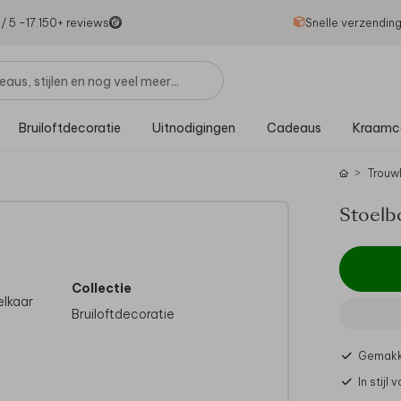
1
/ 5 -
17.150
+ reviews
Snelle verzendin
Bruiloftdecoratie
Uitnodigingen
Cadeaus
Kraamc
Trouw
Stoelb
Collectie
elkaar
Bruiloftdecoratie
Gemakke
s en
In stijl 