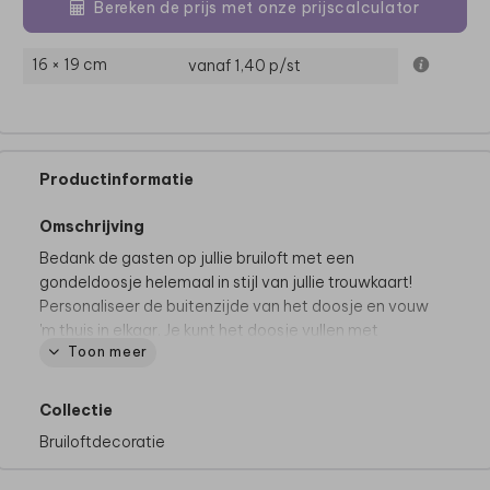
Bereken de prijs met onze prijscalculator
16 × 19 cm
vanaf 1,40
p/st
Productinformatie
Omschrijving
Bedank de gasten op jullie bruiloft met een
gondeldoosje helemaal in stijl van jullie trouwkaart!
Personaliseer de buitenzijde van het doosje en vouw
'm thuis in elkaar. Je kunt het doosje vullen met
Toon meer
bijvoorbeeld snoepjes, koekjes of een andere
verrassing.
Collectie
Goed om te weten:
Je moet het doosje thuis zelf in
Bruiloftdecoratie
elkaar vouwen en dichtplakken met bijvoorbeeld een
reepje dubbelzijdig tape. Deze tape is verkrijgbaar