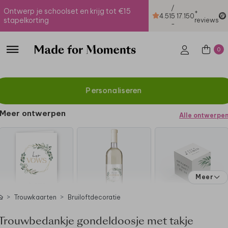
/
Ontwerp je schoolset en krijg tot €15
+
4.51
5
17.150
stapelkorting
reviews
-
0
Personaliseren
Meer ontwerpen
Alle ontwerpe
Meer
Trouwkaarten
Bruiloftdecoratie
Trouwbedankje gondeldoosje met takje