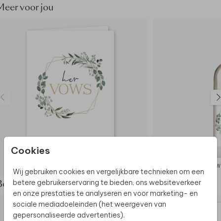
bij de meeste hobbyzaken.
Meer voor jou
De hele collectie bekijken? Je vindt
alle
trouwbedankjes
hier.
Dit trouwbedankje maakt deel uit van
een complete
set in deze stijl.
Cookies
GELOFTENBOEKJE
W
Wij gebruiken cookies en vergelijkbare technieken om een
betere gebruikerservaring te bieden, ons websiteverkeer
Bekijk de complete set
en onze prestaties te analyseren en voor marketing- en
sociale mediadoeleinden (het weergeven van
gepersonaliseerde advertenties).