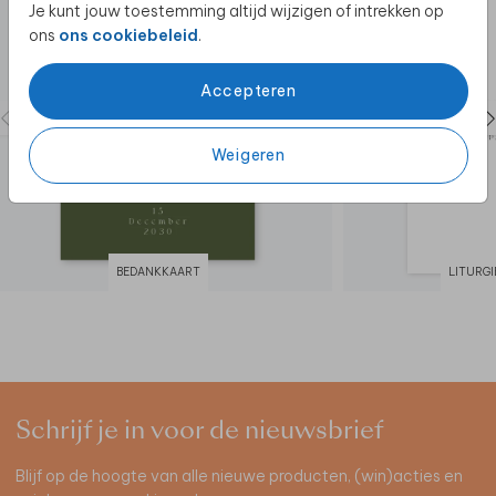
Je kunt jouw toestemming altijd wijzigen of intrekken op
ons
ons cookiebeleid
.
Accepteren
Weigeren
BEDANKKAART
LITURG
Schrijf je in voor de nieuwsbrief
Blijf op de hoogte van alle nieuwe producten, (win)acties en