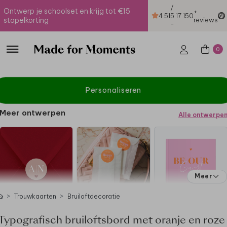
/
Ontwerp je schoolset en krijg tot €15
+
4.51
5
17.150
stapelkorting
reviews
-
0
Personaliseren
Meer ontwerpen
Alle ontwerpe
Meer
Trouwkaarten
Bruiloftdecoratie
Typografisch bruiloftsbord met oranje en roze