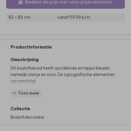
Bereken de prijs met onze prijscalculator
82 × 82 cm
vanaf 59,99
p/st
Productinformatie
Omschrijving
Dit bruiloftsbord heeft opvallende en hippe kleuren,
namelijk oranje en roze. De typografische elementen
zijn prachtig!
Toon meer
Productspecificaties
Materiaal:
Forex (voor binnen en buiten)
Formaat:
Ø 80 cm
Collectie
Dikte Forex:
5 mm
Bruiloftdecoratie
Let op:
het bord is exclusief schildersezel