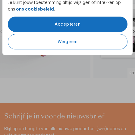
Je kunt jouw toestemming altijd wijzigen of intrekken op
ons
ons cookiebeleid
.
Accepteren
Weigeren
BE
Schrijf je in voor de nieuwsbrief
Blijf op de hoogte van alle nieuwe producten, (win)acties en