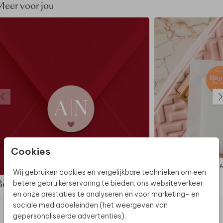
Meer voor jou
De hele collectie bekijken? Je vindt
alle
bruiloftsborden
hier.
Ontdek
alle beschikbare materialen
voor de
bruiloftsborden.
Dit bruiloftsbord maakt deel uit van
een complete
set in deze stijl.
Cookies
SLUITSTICKER
HA
Wij gebruiken cookies en vergelijkbare technieken om een
betere gebruikerservaring te bieden, ons websiteverkeer
Bekijk de complete set
en onze prestaties te analyseren en voor marketing- en
sociale mediadoeleinden (het weergeven van
gepersonaliseerde advertenties).