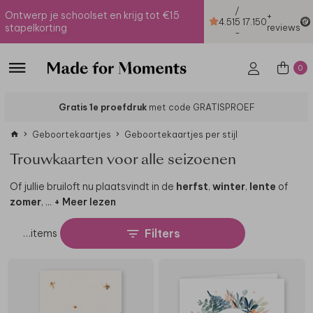
/
Ontwerp je schoolset en krijg tot €15
+
4.51
5
17.150
stapelkorting
reviews
-
0
Gratis 1e proefdruk
met code GRATISPROEF
Geboortekaartjes
Geboortekaartjes per stijl
Trouwkaarten voor alle seizoenen
Of jullie bruiloft nu plaatsvindt in de
herfst
,
winter
,
lente
of
zomer
,
...
+ Meer lezen
Filters
…
items