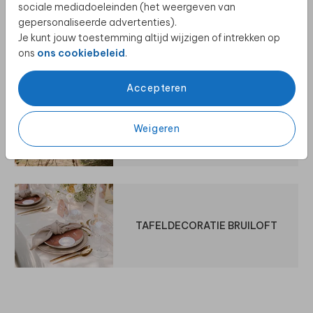
sociale mediadoeleinden (het weergeven van
gepersonaliseerde advertenties).
VOOR BIJ DE KAART
Je kunt jouw toestemming altijd wijzigen of intrekken op
ons
ons cookiebeleid
.
Accepteren
BRUILOFTSBORD
Weigeren
TAFELDECORATIE BRUILOFT