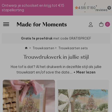
/
Ontwerp je schoolset en krijg tot €15
+
4.51
5
17.150
stapelkorting
reviews
-
0
Gratis 1e proefdruk
met code GRATISPROEF
Trouwkaarten
Trouwkaarten sets
Trouwdrukwerk in jullie stijl
Hoe tof is dat? Al het drukwerk in dezelfde stijl als jullie
trouwkaart en/of save the date.
...
+ Meer lezen