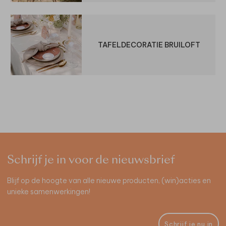
TAFELDECORATIE BRUILOFT
Schrijf je in voor de nieuwsbrief
Blijf op de hoogte van alle nieuwe producten, (win)acties en
unieke samenwerkingen!
Schrijf je nu in