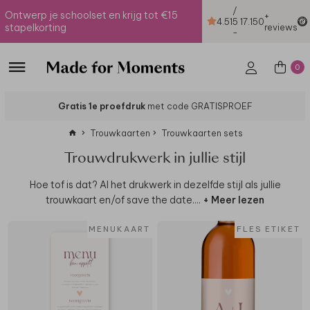
/
Ontwerp je schoolset en krijg tot €15
+
4.51
5
17.150
stapelkorting
reviews
-
0
Gratis 1e proefdruk
met code GRATISPROEF
Trouwkaarten
Trouwkaarten sets
Trouwdrukwerk in jullie stijl
Hoe tof is dat? Al het drukwerk in dezelfde stijl als jullie
trouwkaart en/of save the date.
...
+ Meer lezen
MENUKAART
FLES ETIKET