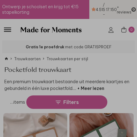
/
Ontwerp je schoolset en krijg tot €15
+
4.51
5
17.150
stapelkorting
reviews
-
0
Gratis 1e proefdruk
met code GRATISPROEF
Trouwkaarten
Trouwkaarten per stijl
Pocketfold trouwkaart
Een premium trouwkaart bestaande uit meerdere kaartjes en
gebundeld in één luxe pocketfold.
...
+ Meer lezen
Filters
…
items