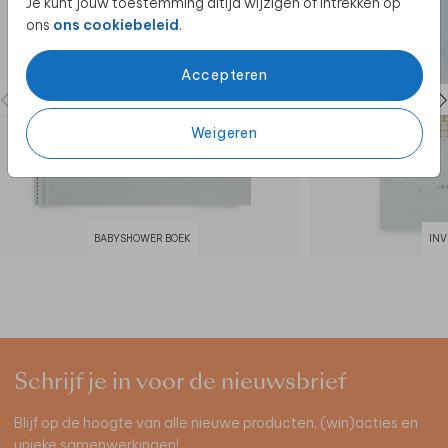
Je kunt jouw toestemming altijd wijzigen of intrekken op
ons
ons cookiebeleid
.
Accepteren
Weigeren
BABYSHOWER BOEK
IN
Schrijf je in voor de nieuwsbrief
Blijf op de hoogte van alle nieuwe producten, (win)acties en
unieke samenwerkingen!