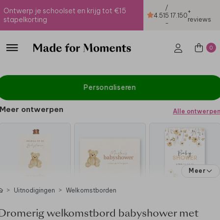
/
Ontwerp je schoolset en krijg tot €15
+
4.51
5
17.150
stapelkorting
reviews
-
0
Personaliseren
Meer ontwerpen
Alle ontwerpe
Meer
Uitnodigingen
Welkomstborden
Dromerig welkomstbord babyshower met