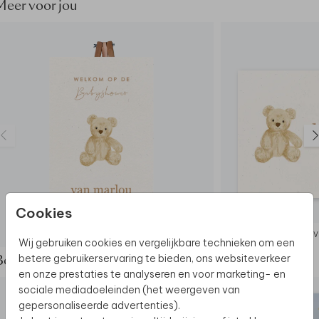
Meer voor jou
Cookies
WELKOMSTBORD
IN
Wij gebruiken cookies en vergelijkbare technieken om een
betere gebruikerservaring te bieden, ons websiteverkeer
Bekijk de complete set
en onze prestaties te analyseren en voor marketing- en
sociale mediadoeleinden (het weergeven van
gepersonaliseerde advertenties).