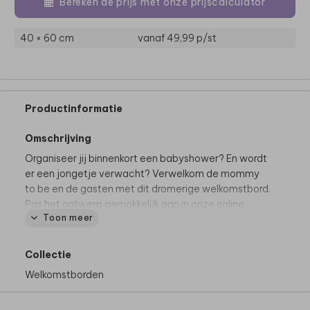
Bereken de prijs met onze prijscalculator
40 × 60 cm
vanaf 49,99
p/st
Productinformatie
Omschrijving
Organiseer jij binnenkort een babyshower? En wordt
er een jongetje verwacht? Verwelkom de mommy
to be en de gasten met dit dromerige welkomstbord.
Pas het ontwerp gemakkelijk aan in onze online
Toon meer
editor. Zo maak je het bord helemaal eigen.
Dit bord wordt gedrukt op het materiaal forex van 5
Collectie
mm dik. Dit is een stevig, weerbestendig materiaal
Welkomstborden
dat geschikt is voor op bijvoorbeeld een
schildersezel.