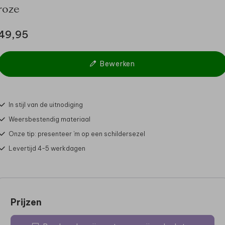
roze
49,95
Bewerken
In stijl van de uitnodiging
Weersbestendig materiaal
Onze tip: presenteer 'm op een schildersezel
Levertijd 4-5 werkdagen
Prijzen