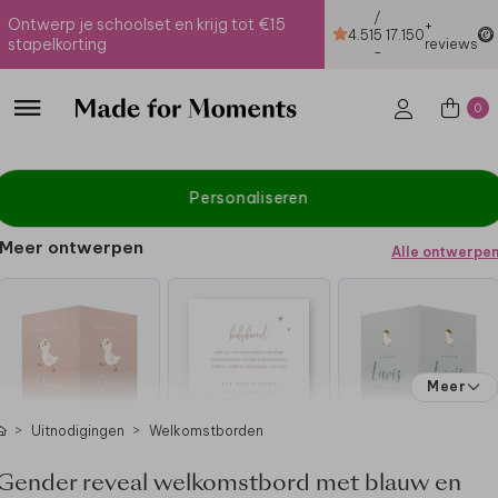
/
Ontwerp je schoolset en krijg tot €15
+
4.51
5
17.150
stapelkorting
reviews
-
0
Personaliseren
Meer ontwerpen
Alle ontwerpe
Meer
Uitnodigingen
Welkomstborden
Gender reveal welkomstbord met blauw en