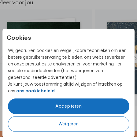
Dit bord wordt gedrukt op het materiaal forex van 5
Meer voor jou
mm dik. Dit is een stevig, weerbestendig materiaal
dat geschikt is voor op bijvoorbeeld een
schildersezel.
Cookies
Wij gebruiken cookies en vergelijkbare technieken om een
betere gebruikerservaring te bieden, ons websiteverkeer
en onze prestaties te analyseren en voor marketing- en
sociale mediadoeleinden (het weergeven van
gepersonaliseerde advertenties).
Je kunt jouw toestemming altijd wijzigen of intrekken op
ons
ons cookiebeleid
.
Accepteren
Weigeren