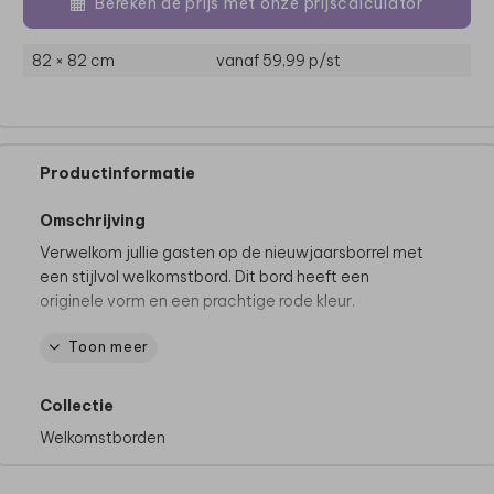
Bereken de prijs met onze prijscalculator
82 × 82 cm
vanaf 59,99
p/st
Productinformatie
Omschrijving
Verwelkom jullie gasten op de nieuwjaarsborrel met
een stijlvol welkomstbord. Dit bord heeft een
originele vorm en een prachtige rode kleur.
Toon meer
Pas gemakkelijk het design zelf aan en ga aan de
slag met onze editor. Voeg bijvoorbeeld elementen
zelf toe of verwijder details, die jij minder mooi vindt.
Collectie
Wist je dat je met een ander lettertype bijvoorbeeld
Welkomstborden
een hele andere look kan creëren?