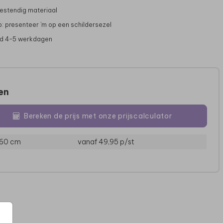
stendig materiaal
p: presenteer 'm op een schildersezel
jd 4-5 werkdagen
zen
Bereken de prijs met onze prijscalculator
MENUKAART
 60 cm
vanaf 49,95
p/st