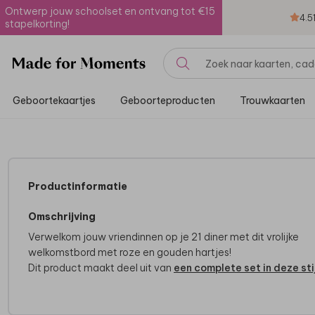
Ontwerp jouw schoolset en ontvang tot €15
4.5
stapelkorting!
Geboortekaartjes
Geboorteproducten
Trouwkaarten
Productinformatie
Omschrijving
Verwelkom jouw vriendinnen op je 21 diner met dit vrolijke
welkomstbord met roze en gouden hartjes!
Dit product maakt deel uit van
een complete set in deze stij