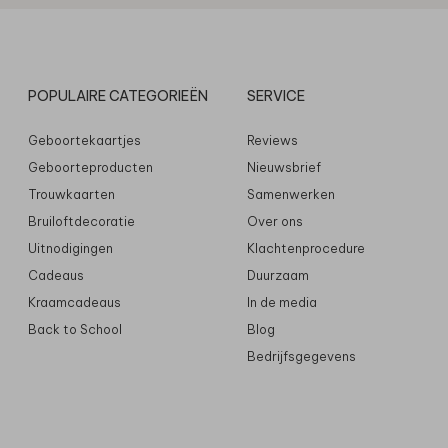
POPULAIRE CATEGORIEËN
SERVICE
Geboortekaartjes
Reviews
Geboorteproducten
Nieuwsbrief
Trouwkaarten
Samenwerken
Bruiloftdecoratie
Over ons
Uitnodigingen
Klachtenprocedure
Cadeaus
Duurzaam
Kraamcadeaus
In de media
Back to School
Blog
Bedrijfsgegevens