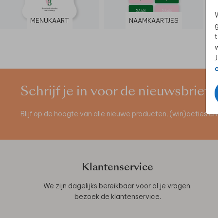
W
MENUKAART
NAAMKAARTJES
g
t
w
J
Schrijf je in voor de nieuwsbrief
Blijf op de hoogte van alle nieuwe producten, (win)acties 
Klantenservice
We zijn dagelijks bereikbaar voor al je vragen,
bezoek de
klantenservice
.