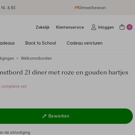
g NL & BE
Klimaatbewust
Zakelijk
Klantenservice
Inloggen
0
adeaus
Back to School
Cadeau versturen
digingen
Welkomstborden
stbord 21 diner met roze en gouden hartjes
e complete set
Bewerken
 van de uitnodiging