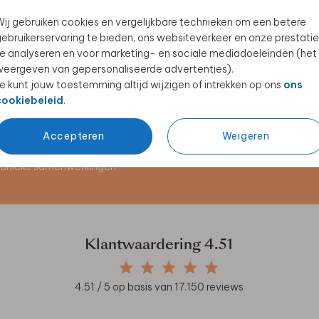
ij gebruiken cookies en vergelijkbare technieken om een betere
ebruikerservaring te bieden, ons websiteverkeer en onze prestatie
e analyseren en voor marketing- en sociale mediadoeleinden (het
eergeven van gepersonaliseerde advertenties).
e kunt jouw toestemming altijd wijzigen of intrekken op ons
ons
cookiebeleid
.
Accepteren
Weigeren
en unieke samenwerkingen!
Klantwaardering
4.51
4.51
/ 5 op basis van
17.150
reviews