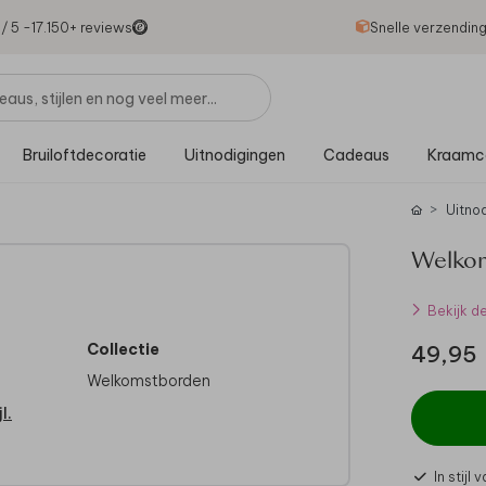
1
/ 5 -
17.150
+ reviews
Snelle verzendin
Bruiloftdecoratie
Uitnodigingen
Cadeaus
Kraamc
Uitno
Welkom
Bekijk d
Collectie
49,95
Welkomstborden
l.
In stijl