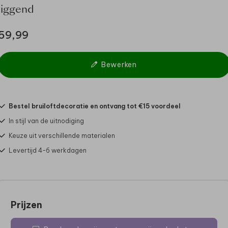
liggend
59,99
Bewerken
Bestel bruiloftdecoratie en ontvang tot €15 voordeel
In stijl van de uitnodiging
Keuze uit verschillende materialen
Levertijd 4-6 werkdagen
Prijzen