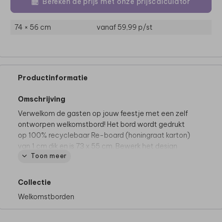
Bereken de prijs met onze prijscalculator
74 × 56 cm
vanaf 59,99
p/st
Productinformatie
Omschrijving
Verwelkom de gasten op jouw feestje met een zelf
ontworpen welkomstbord! Het bord wordt gedrukt
op 100% recyclebaar Re-board (honingraat karton)
van 1 cm dik en is 73 x 55 cm. Bewerk het design
Toon meer
gemakkelijk online in onze editor.
Collectie
Welkomstborden