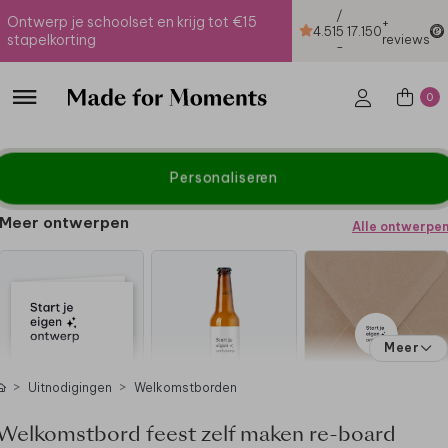
/
Ontwerp je schoolset en krijg tot €15
+
4.51
5
17.150
stapelkorting
reviews
-
0
Personaliseren
Meer ontwerpen
Alle ontwerpe
Meer
Uitnodigingen
Welkomstborden
Welkomstbord feest zelf maken re-board