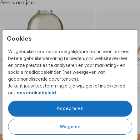
mm dik. Dit is een stevig, weerbestendig materiaal
Meer voor jou
dat geschikt is voor op bijvoorbeeld een
schildersezel.
De hele collectie bekijken? Je vindt alle
welkomstborden voor feesten
hier.
Cookies
Wij gebruiken cookies en vergelijkbare technieken om een
betere gebruikerservaring te bieden, ons websiteverkeer
en onze prestaties te analyseren en voor marketing- en
sociale mediadoeleinden (het weergeven van
gepersonaliseerde advertenties).
Je kunt jouw toestemming altijd wijzigen of intrekken op
ons
ons cookiebeleid
.
FLESETIKET
Accepteren
Weigeren