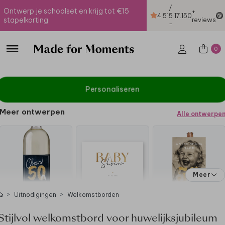
/
Ontwerp je schoolset en krijg tot €15
+
4.51
5
17.150
stapelkorting
reviews
-
0
Personaliseren
Meer ontwerpen
Alle ontwerpe
Meer
Uitnodigingen
Welkomstborden
Stijlvol welkomstbord voor huwelijksjubileum