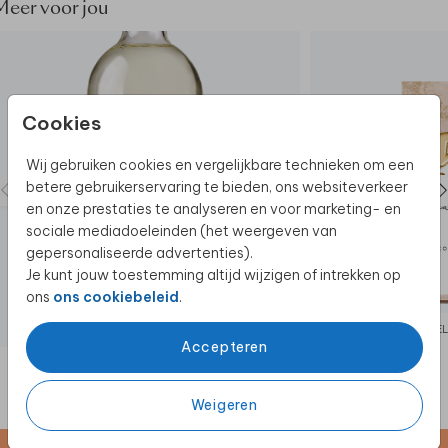
dat geschikt is voor op bijvoorbeeld een
Meer voor jou
schildersezel.
Cookies
Wij gebruiken cookies en vergelijkbare technieken om een
betere gebruikerservaring te bieden, ons websiteverkeer
en onze prestaties te analyseren en voor marketing- en
sociale mediadoeleinden (het weergeven van
gepersonaliseerde advertenties).
Je kunt jouw toestemming altijd wijzigen of intrekken op
ons
ons cookiebeleid
.
FLESETIKET
WEL
Accepteren
Weigeren