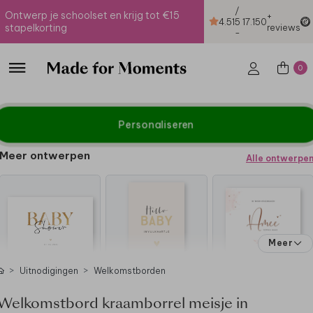
/
Ontwerp je schoolset en krijg tot €15
+
4.51
5
17.150
stapelkorting
reviews
-
0
Personaliseren
Meer ontwerpen
Alle ontwerpe
Meer
Uitnodigingen
Welkomstborden
Welkomstbord kraamborrel meisje in