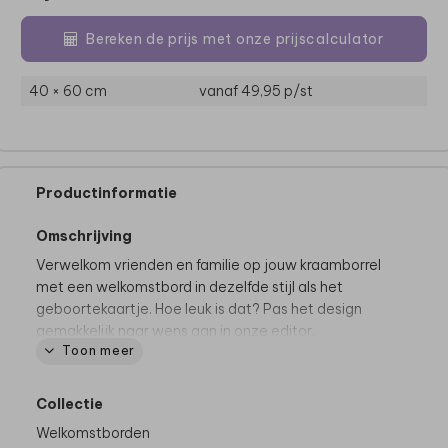
Bereken de prijs met onze prijscalculator
40 × 60 cm
vanaf 49,95
p/st
Productinformatie
Omschrijving
Verwelkom vrienden en familie op jouw kraamborrel
met een welkomstbord in dezelfde stijl als het
geboortekaartje. Hoe leuk is dat? Pas het design
gemakkelijk naar wens aan in onze editor.
Toon meer
Dit bord wordt gedrukt op het materiaal forex van 5
mm dik. Dit is een stevig, weerbestendig materiaal
Collectie
dat geschikt is voor op bijvoorbeeld een
Welkomstborden
schildersezel.