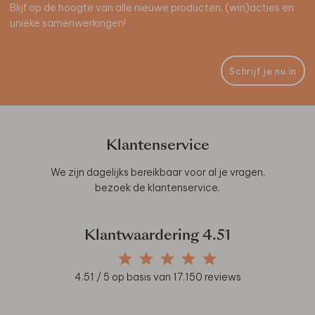
Blijf op de hoogte van alle nieuwe producten, (win)acties en
unieke samenwerkingen!
Schrijf je nu in
Klantenservice
We zijn dagelijks bereikbaar voor al je vragen,
bezoek de
klantenservice
.
Klantwaardering
4.51
4.51
/ 5 op basis van
17.150
reviews