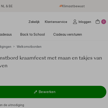
g NL & BE
Klimaatbewust
Zakelijk
Klantenservice
Inloggen
0
adeaus
Back to School
Cadeau versturen
digingen
Welkomstborden
stbord kraamfeest met maan en takjes van
even
Bewerken
 van de uitnodiging