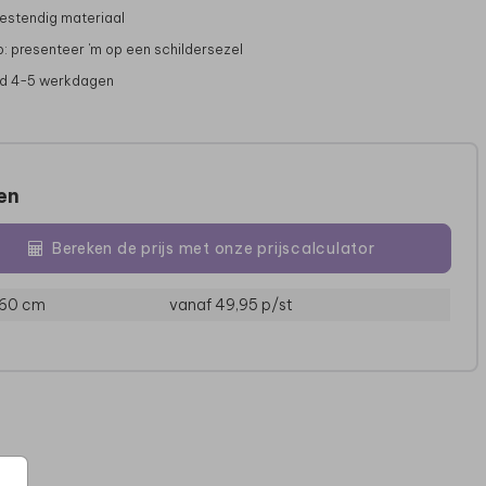
stendig materiaal
p: presenteer 'm op een schildersezel
jd 4-5 werkdagen
zen
Bereken de prijs met onze prijscalculator
 60 cm
vanaf 49,95
p/st