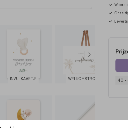
Weersbe
Onze ti
Leverti
Prij
INVULKAARTJE
WELKOMSTBORD
40 ×