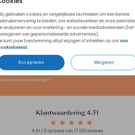
Cookies
ij gebruiken cookies en vergelijkbare technieken om een betere
ebruikerservaring te bieden, ons websiteverkeer en onze prestatie
GEBOORTEVLAG
e analyseren en voor marketing- en sociale mediadoeleinden (het
eergeven van gepersonaliseerde advertenties).
e kunt jouw toestemming altijd wijzigen of intrekken op ons
ons
cookiebeleid
.
Accepteren
Weigeren
en unieke samenwerkingen!
Klantwaardering
4.51
4.51
/ 5 op basis van
17.150
reviews