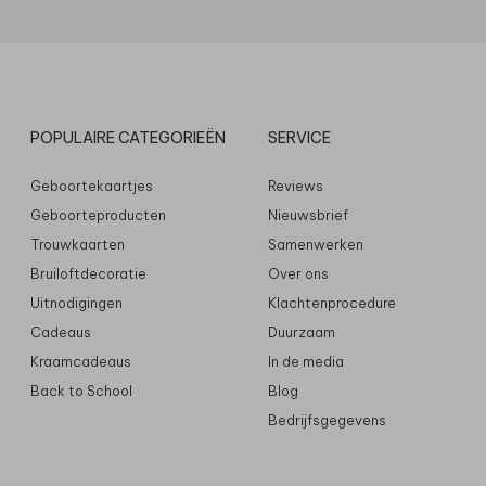
POPULAIRE CATEGORIEËN
SERVICE
Geboortekaartjes
Reviews
Geboorteproducten
Nieuwsbrief
Trouwkaarten
Samenwerken
Bruiloftdecoratie
Over ons
Uitnodigingen
Klachtenprocedure
Cadeaus
Duurzaam
Kraamcadeaus
In de media
Back to School
Blog
Bedrijfsgegevens