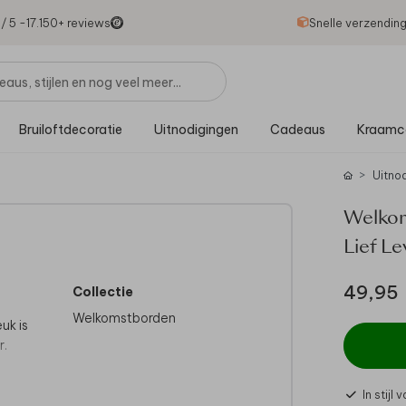
1
/ 5 -
17.150
+ reviews
Snelle verzendin
Bruiloftdecoratie
Uitnodigingen
Cadeaus
Kraamc
Uitno
Welkom
Lief L
49,95
Collectie
Welkomstborden
uk is
r.
t is
In stijl