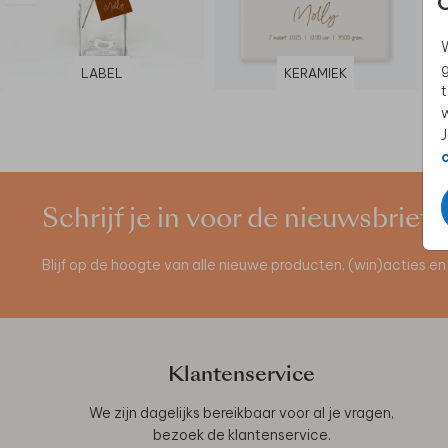
W
g
LABEL
KERAMIEK
t
w
J
Schrijf je in voor de nieuwsbrief
Blijf op de hoogte van alle nieuwe producten, (win)acties 
Klantenservice
We zijn dagelijks bereikbaar voor al je vragen,
bezoek de
klantenservice
.