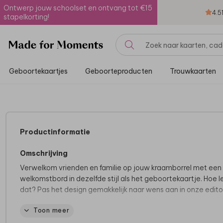
Ontwerp jouw schoolset en ontvang tot €15
4.5
stapelkorting!
Geboortekaartjes
Geboorteproducten
Trouwkaarten
Productinformatie
Omschrijving
Verwelkom vrienden en familie op jouw kraamborrel met een
welkomstbord in dezelfde stijl als het geboortekaartje. Hoe le
dat? Pas het design gemakkelijk naar wens aan in onze edito
Toon meer
Dit bord wordt gedrukt op het materiaal forex van 5 mm dik. Di
een stevig, weerbestendig materiaal dat geschikt is voor op